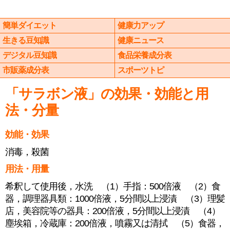
簡単ダイエット
健康力アップ
生きる豆知識
健康ニュース
デジタル豆知識
食品栄養成分表
市販薬成分表
スポーツトピ
「サラボン液」の効果・効能と用
法・分量
効能・効果
消毒，殺菌
用法・用量
希釈して使用後，水洗 （1）手指：500倍液 （2）食
器，調理器具類：1000倍液，5分間以上浸漬 （3）理髪
店，美容院等の器具：200倍液，5分間以上浸漬 （4）
塵埃箱，冷蔵庫：200倍液，噴霧又は清拭 （5）食器，