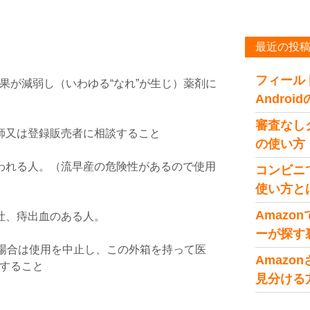
最近の投
フィール
果が減弱し（いわゆる“なれ”が生じ）薬剤に
Andro
審査なし
師又は登録販売者に相談すること
の使い方
。
われる人。（流早産の危険性があるので使用
コンビニ
使い方と
Amaz
吐、痔出血のある人。
ーが探す
い場合は使用を中止し、この外箱を持って医
Amaz
すること
見分ける