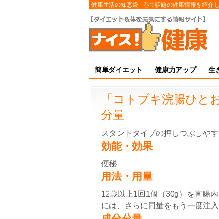
健康生活の知恵袋
巷で話題の健康情報を紹介
簡単ダイエット
健康力アップ
生
「コトブキ浣腸ひと
分量
スタンドタイプの押しつぶしやす
効能・効果
便秘
用法・用量
12歳以上1回1個（30g）を直
には、さらに同量をもう一度注入
成分分量