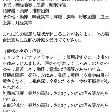
不眠，神経過敏，悪夢，睡眠障害
泌尿器：頻尿，排尿困難
その他：動悸，味覚異常，浮腫，胸痛，呼吸困難，血圧
上昇，月経異常
まれに次の重篤な症状が起こることがあります。その場
合は直ちに医師の診療を受けてください。
［症状の名称：症状］
ショック（アナフィラキシー）：服用後すぐに，皮膚の
かゆみ，じんましん，声のかすれ，くしゃみ，のどのか
ゆみ，息苦しさ，動悸，意識の混濁等があらわれる。
肝機能障害：発熱，かゆみ，発疹，黄疸（皮膚や白目が
黄色くなる），褐色尿，全身のだるさ，食欲不振等があ
らわれる。
無顆粒球症：突然の高熱，さむけ，のどの痛み等があら
われる。
白血球減少：突然の高熱，さむけ，のどの痛み等があら
われる。