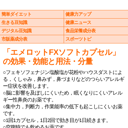
簡単ダイエット
健康力アップ
生きる豆知識
健康ニュース
デジタル豆知識
食品栄養成分表
市販薬成分表
スポーツトピ
「エメロットFXソフトカプセル」
の効果・効能と用法・分量
○フェキソフェナジン塩酸塩が花粉やハウスダストによ
る，くしゃみ，鼻みず，鼻づまりなどのつらいアレルギ
ー症状を改善します。
○脳に影響を及ぼしにくいため，眠くなりにくいアレル
ギー性鼻炎のお薬です。
○集中力，判断力，作業能率の低下も起こしにくいお薬
です。
○1回1カプセル，1日2回で効き目が1日続きます。
○空腹時でも飲めるお薬です。