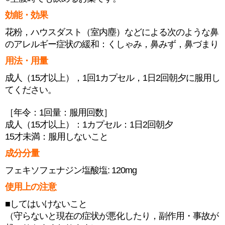
効能・効果
花粉，ハウスダスト（室内塵）などによる次のような鼻
のアレルギー症状の緩和：くしゃみ，鼻みず，鼻づまり
用法・用量
成人（15才以上），1回1カプセル，1日2回朝夕に服用し
てください。
［年令：1回量：服用回数］
成人（15才以上）：1カプセル：1日2回朝夕
15才未満：服用しないこと
成分分量
フェキソフェナジン塩酸塩: 120mg
使用上の注意
■してはいけないこと
（守らないと現在の症状が悪化したり，副作用・事故が