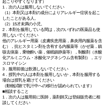
起こりやすくなります）
1．次の人は服用しないでください
（1）本剤又は本剤の成分によりアレルギー症状を起こ
したことがある人。
（2）15才未満の小児。
2．本剤を服用している間は，次のいずれの医薬品も使
用しないでください
他のアレルギー用薬（皮膚疾患用薬，鼻炎用内服薬を含
む），抗ヒスタミン剤を含有する内服薬等（かぜ薬，鎮
咳去痰薬，乗物酔い薬，催眠鎮静薬等），制酸剤（水酸
化アルミニウム・水酸化マグネシウム含有製剤），エリ
スロマイシン
3．服用前後は飲酒しないでください
4．授乳中の人は本剤を服用しないか，本剤を服用する
場合は授乳を避けてください
（動物試験で乳汁中への移行が認められています）
■相談すること
1．次の人は服用前に医師，薬剤師又は登録販売者に相
談してください