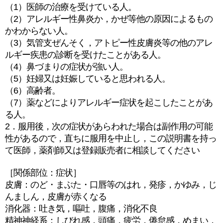
（1）医師の治療を受けている人。
（2）アレルギー性鼻炎か，かぜ等他の原因によるもの
かわからない人。
（3）気管支ぜんそく，アトピー性皮膚炎等の他のアレ
ルギー疾患の診断を受けたことがある人。
（4）鼻づまりの症状が強い人。
（5）妊婦又は妊娠していると思われる人。
（6）高齢者。
（7）薬などによりアレルギー症状を起こしたことがあ
る人。
2．服用後，次の症状があらわれた場合は副作用の可能
性があるので，直ちに服用を中止し，この説明書を持っ
て医師，薬剤師又は登録販売者に相談してください
［関係部位：症状］
皮膚：のど・まぶた・口唇等のはれ，発疹，かゆみ，じ
んましん，皮膚が赤くなる
消化器：吐き気，嘔吐，腹痛，消化不良
精神神経系：しびれ感，頭痛，疲労，倦怠感，めまい，