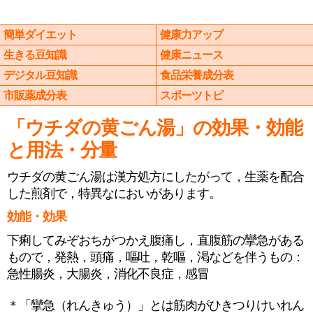
簡単ダイエット
健康力アップ
生きる豆知識
健康ニュース
デジタル豆知識
食品栄養成分表
市販薬成分表
スポーツトピ
「ウチダの黄ごん湯」の効果・効能
と用法・分量
ウチダの黄ごん湯は漢方処方にしたがって，生薬を配合
した煎剤で，特異なにおいがあります。
効能・効果
下痢してみぞおちがつかえ腹痛し，直腹筋の攣急がある
もので，発熱，頭痛，嘔吐，乾嘔，渇などを伴うもの：
急性腸炎，大腸炎，消化不良症，感冒
＊「攣急（れんきゅう）」とは筋肉がひきつりけいれん