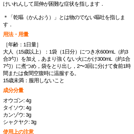
けいれんして屈伸が困難な症状を指します．
＊「乾嘔（かんおう）」とは物のでない嘔吐を指しま
す．
用法・用量
［年齢：1日量］
大人（15歳以上）：1袋（1日分）につき水600mL（約3
合3勺）を加え，あまり強くない火にかけ300mL（約1合
7勺）に煮つめ，袋をとり出し，2〜3回に分けて食前1時
間または食間空腹時に温服する。
15歳未満：服用しないこと
成分分量
オウゴン: 4g
タイソウ: 4g
カンゾウ: 3g
シャクヤク: 3g
使用上の注意