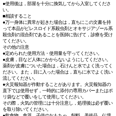
●使用後は，部屋を十分に換気してから入室してくださ
い。
■相談すること
●万一身体に異常が起きた場合は，直ちにこの文書を持
って本品がピレスロイド系殺虫剤とオキサジアゾール系
殺虫剤の混合剤であることを医師に告げて，診療を受け
てください。
その他の注意
●定められた使用方法・使用量を守ってください。
●皮膚，目など人体にかからないようにしてください。
薬剤が皮膚についた場合は，石けんと水でよく洗ってく
ださい。また，目に入った場合は，直ちに水でよく洗い
流してください。
●火災報知器が作動することがあります。火災報知器の
直下では使用せず，一時的に添付の専用カバーまたはポ
リ袋などで覆いをして使用してください。
その際，火気の管理には十分注意し，処理後は必ず覆い
を取り除いてください。
●飲食物，食器，子供のおもちゃ，飼料，美術品，仏壇