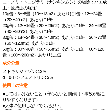
ニ・ノミ・トコジラミ（ナンキンムシ）の駆除：ハエ成
虫・蚊成虫の駆除］
10g缶：6〜8畳（10〜13m2）あたりに1缶：12〜24畳
（20〜40m2）あたりに1缶
20g缶：12〜16畳（20〜26m2）あたりに1缶：24〜48畳
（40〜80m2）あたりに1缶
30g缶：18〜24畳（30〜40m2）あたりに1缶：36〜72畳
（60〜120m2）あたりに1缶
50g缶：30〜40畳（50〜65m2）あたりに1缶：60〜120
畳（100〜200m2）あたりに1缶
成分分量
メトキサジアゾン: 12％
d・d-T-シフェノトリン: 3％
使用上の注意
■してはいけないこと（守らないと副作用・事故が起こ
りやすくなります）
●人体に使用しないでください。