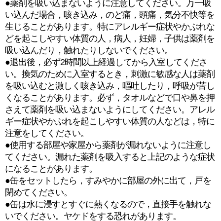
●薬剤を吸い込まないように注意してください。万一吸
い込んだ場合，咳き込み，のど痛，頭痛，気分不快等を
生じることがあります。特にアレルギー症状やかぶれな
どを起こしやすい体質の人，病人，妊婦，子供は薬剤を
吸い込んだり，触れたりしないでください。
●退出後，必ず2時間以上経過してから入室してくださ
い。換気のために入室するとき，刺激に敏感な人は薬剤
を吸い込むと激しく咳き込み，嘔吐したり，呼吸が苦し
くなることがあります。必ず，タオルなどで口や鼻を押
さえて薬剤を吸い込まないようにしてください。アレル
ギー症状やかぶれを起こしやすい体質の人などは，特に
注意をしてください。
●使用する部屋や家屋から薬剤が漏れないように注意し
てください。漏れた薬剤を吸入すると上記のような症状
になることがあります。
●缶をセットしたら，すみやかに部屋の外に出て，戸を
閉めてください。
●缶は水に浸すとすぐに熱くなるので，直接手を触れな
いでください。ヤケドをする恐れがあります。