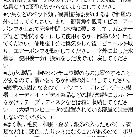
仏具などに薬剤がかからないようにしてください。
●小鳥などのペット類，観賞植物は換気するまで部屋の
外に出してください。また，観賞魚や観賞エビはエアー
ポンプを止めて完全密閉（水槽に覆いをして，ガムテー
プなどで密閉する）にして使用するか，部屋の外に出し
てください。使用後十分に換気をした後、ビニールを取
り、エアーポンプを動かしてください。室外に出した水
槽は、使用後十分に換気をした後で元に戻してくださ
い。
●はがね製品，銅やシンチュウ製のものは変色すること
があるので，覆いをするか部屋の外に出してください。
●故障の原因となるので，パソコン，テレビ，ゲーム機
器，オーディオ・ビデオ製品などの精密機器にはカバー
をかけ，テープ，ディスクなどは箱に収納してくださ
い。（大型コンピュータの設置されている部屋では使用
しないでください。）
●はく製，毛皮，和服（金糸，銀糸の入ったもの），衣
類などは，変色したりシミになることがあるので，ポリ