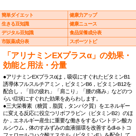
簡単ダイエット
健康力アップ
生きる豆知識
健康ニュース
デジタル豆知識
食品栄養成分表
市販薬成分表
スポーツトピ
「アリナミンEXプラスα」の効果・
効能と用法・分量
●アリナミンEXプラスαは，吸収にすぐれたビタミンB1
誘導体フルスルチアミン，ビタミンB6，ビタミンB12を
配合し，「目の疲れ」「肩こり」「腰の痛み」などのつ
らい症状にすぐれた効果をあらわします。
●三大栄養素（糖質，脂質，タンパク質）をエネルギー
に変える反応に役立つリボフラビン（ビタミンB2）のほ
か，エネルギー産生に重要な働きをするパントテン酸カ
ルシウム，体のすみずみの血液循環を改善するdl-α-トコ
フェロールコハク酸エステル（ビタミンE）を配合して