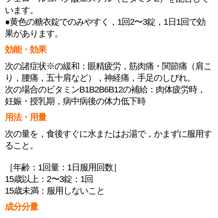
います。
●黄色の糖衣錠でのみやすく，1回2〜3錠，1日1回で効
果があります。
効能・効果
次の諸症状※の緩和：眼精疲労，筋肉痛・関節痛（肩こ
り，腰痛，五十肩など），神経痛，手足のしびれ。
次の場合のビタミンB1B2B6B12の補給：肉体疲労時，
妊娠・授乳期，病中病後の体力低下時
用法・用量
次の量を，食後すぐに水またはお湯で，かまずに服用す
ること。
［年齢：1回量：1日服用回数］
15歳以上：2〜3錠：1回
15歳未満：服用しないこと
成分分量