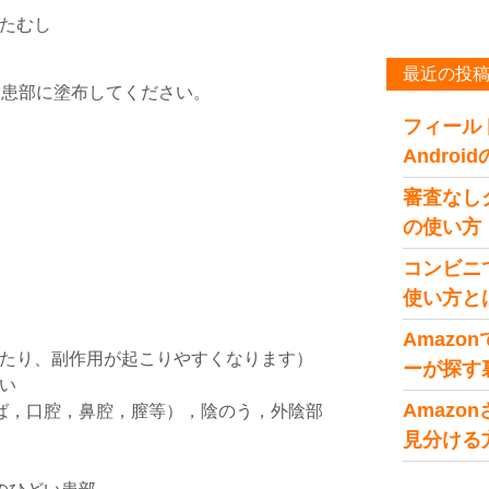
たむし
最近の投
を患部に塗布してください。
フィール
Andro
審査なし
の使い方
コンビニ
使い方と
Amaz
たり、副作用が起こりやすくなります）
ーが探す
い
Amaz
ば，口腔，鼻腔，膣等），陰のう，外陰部
見分ける