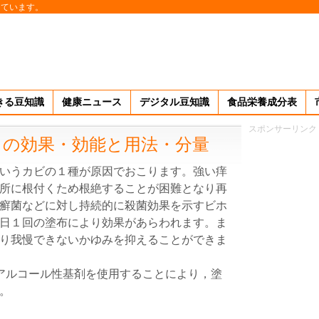
しています。
きる豆知識
健康ニュース
デジタル豆知識
食品栄養成分表
スポンサーリンク
」の効果・効能と用法・分量
いうカビの１種が原因でおこります。強い痒
所に根付くため根絶することが困難となり再
癬菌などに対し持続的に殺菌効果を示すビホ
日１回の塗布により効果があらわれます。ま
り我慢できないかゆみを抑えることができま
のアルコール性基剤を使用することにより，塗
。