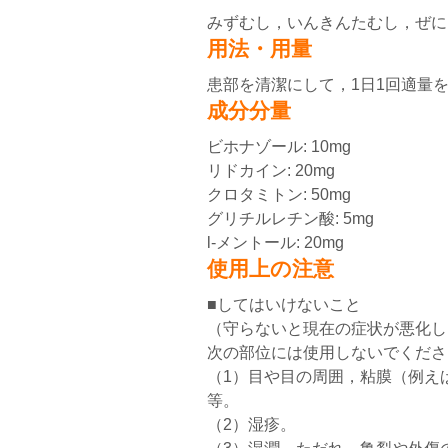
みずむし，いんきんたむし，ぜに
用法・用量
患部を清潔にして，1日1回適量
成分分量
ビホナゾール: 10mg
リドカイン: 20mg
クロタミトン: 50mg
グリチルレチン酸: 5mg
l-メントール: 20mg
使用上の注意
■してはいけないこと
（守らないと現在の症状が悪化し
次の部位には使用しないでくださ
（1）目や目の周囲，粘膜（例え
等。
（2）湿疹。