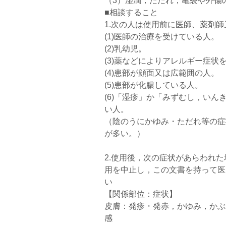
（3）湿潤，ただれ，亀裂や外傷
■相談すること
1.次の人は使用前に医師、薬剤
(1)医師の治療を受けている人。
(2)乳幼児。
(3)薬などによりアレルギー症状
(4)患部が顔面又は広範囲の人。
(5)患部が化膿している人。
(6)「湿疹」か「みずむし，い
い人。
（陰のうにかゆみ・ただれ等の症
が多い。）
2.使用後，次の症状があらわれ
用を中止し，この文書を持って医
い
【関係部位：症状】
皮膚：発疹・発赤，かゆみ，かぶ
感