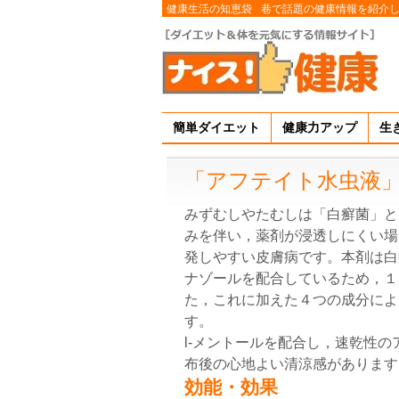
健康生活の知恵袋
巷で話題の健康情報を紹介
簡単ダイエット
健康力アップ
生
「アフテイト水虫液
みずむしやたむしは「白癬菌」と
みを伴い，薬剤が浸透しにくい場
発しやすい皮膚病です。本剤は白
ナゾールを配合しているため，１
た，これに加えた４つの成分によ
す。
l-メントールを配合し，速乾性
布後の心地よい清涼感があります
効能・効果