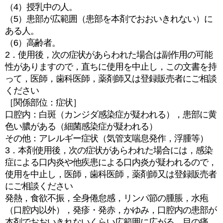
（4）授乳中の人。
（5）患部が広範囲（患部を本剤でおおいきれない）に
ある人。
（6）高齢者。
2．使用後，次の症状があらわれた場合は副作用の可能
性がありますので，直ちに使用を中止し，この文書を持
って，医師，歯科医師，薬剤師又は登録販売者にご相談
ください
［関係部位：症状］
口腔内：白斑（カンジダ感染症が疑われる），患部に黄
色い膿がある（細菌感染症が疑われる）
その他：アレルギー症状（気管支喘息発作，浮腫等）
3．本剤使用後，次の症状があらわれた場合には，感染
症による口内炎や他疾患による口内炎が疑われるので，
使用を中止し，医師，歯科医師，薬剤師又は登録販売者
にご相談ください
発熱，食欲不振，全身倦怠感，リンパ節の腫脹，水疱
（口腔内以外），発疹・発赤，かゆみ，口腔内の患部が
本剤でおおいきれないくらい広範囲に広がる，目の痛