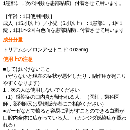
1患部に，次の回数を患部粘膜に付着させて用います。
［年齢：1日使用回数］
成人（15才以上）／小児（5才以上）：1患部に，1回1
錠，1日1〜2回白色面を患部粘膜に付着させて用います
成分分量
トリアムシノロンアセトニド: 0.025mg
使用上の注意
■してはいけないこと
（守らないと現在の症状が悪化したり，副作用が起こり
やすくなります）
1．次の人は使用しないでください
（1）感染症の口内炎が疑われる人。（医師，歯科医
師，薬剤師又は登録販売者にご相談ください）
●ガーゼなどで擦ると容易に剥がすことのできる白斑が
口腔内全体に広がっている人。（カンジダ感染症が疑わ
れる）