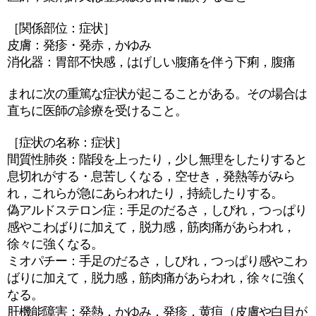
［関係部位：症状］
皮膚：発疹・発赤，かゆみ
消化器：胃部不快感，はげしい腹痛を伴う下痢，腹痛
まれに次の重篤な症状が起こることがある。その場合は
直ちに医師の診療を受けること。
［症状の名称：症状］
間質性肺炎：階段を上ったり，少し無理をしたりすると
息切れがする・息苦しくなる，空せき，発熱等がみら
れ，これらが急にあらわれたり，持続したりする。
偽アルドステロン症：手足のだるさ，しびれ，つっぱり
感やこわばりに加えて，脱力感，筋肉痛があらわれ，
徐々に強くなる。
ミオパチー：手足のだるさ，しびれ，つっぱり感やこわ
ばりに加えて，脱力感，筋肉痛があらわれ，徐々に強く
なる。
肝機能障害：発熱，かゆみ，発疹，黄疸（皮膚や白目が