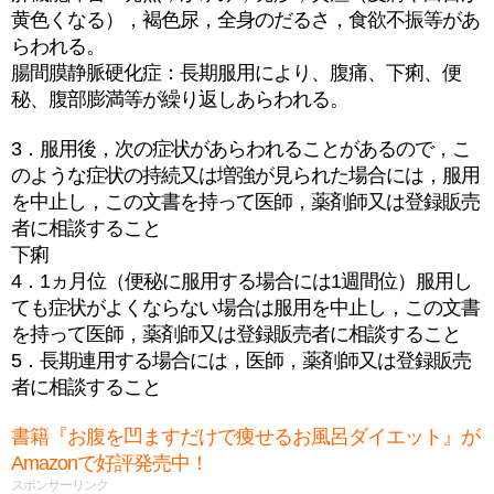
黄色くなる），褐色尿，全身のだるさ，食欲不振等があ
らわれる。
腸間膜静脈硬化症：長期服用により、腹痛、下痢、便
秘、腹部膨満等が繰り返しあらわれる。
3．服用後，次の症状があらわれることがあるので，こ
のような症状の持続又は増強が見られた場合には，服用
を中止し，この文書を持って医師，薬剤師又は登録販売
者に相談すること
下痢
4．1ヵ月位（便秘に服用する場合には1週間位）服用し
ても症状がよくならない場合は服用を中止し，この文書
を持って医師，薬剤師又は登録販売者に相談すること
5．長期連用する場合には，医師，薬剤師又は登録販売
者に相談すること
書籍『お腹を凹ますだけで痩せるお風呂ダイエット』が
Amazonで好評発売中！
スポンサーリンク