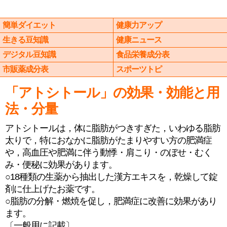
簡単ダイエット
健康力アップ
生きる豆知識
健康ニュース
デジタル豆知識
食品栄養成分表
市販薬成分表
スポーツトピ
「アトシトール」の効果・効能と用
法・分量
アトシトールは，体に脂肪がつきすぎた，いわゆる脂肪
太りで，特におなかに脂肪がたまりやすい方の肥満症
や，高血圧や肥満に伴う動悸・肩こり・のぼせ・むく
み・便秘に効果があります。
○18種類の生薬から抽出した漢方エキスを，乾燥して錠
剤に仕上げたお薬です。
○脂肪の分解・燃焼を促し，肥満症に改善に効果があり
ます。
〔一般用に記載〕