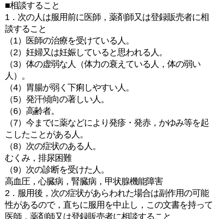
■相談すること
1．次の人は服用前に医師，薬剤師又は登録販売者に相
談すること
（1）医師の治療を受けている人。
（2）妊婦又は妊娠していると思われる人。
（3）体の虚弱な人（体力の衰えている人，体の弱い
人）。
（4）胃腸が弱く下痢しやすい人。
（5）発汗傾向の著しい人。
（6）高齢者。
（7）今までに薬などにより発疹・発赤，かゆみ等を起
こしたことがある人。
（8）次の症状のある人。
むくみ，排尿困難
（9）次の診断を受けた人。
高血圧，心臓病，腎臓病，甲状腺機能障害
2．服用後，次の症状があらわれた場合は副作用の可能
性があるので，直ちに服用を中止し，この文書を持って
医師，薬剤師又は登録販売者に相談すること