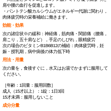
肩や腰の血行を促進します。
・パントテン酸カルシウムがエネルギー代謝に関わり，
肉体疲労時の栄養補給に働きます。
効能・効果
次の諸症状※の緩和：神経痛，筋肉痛・関節痛（腰痛，
肩こり，五十肩など），手足のしびれ，眼精疲労
次の場合のビタミンB1B6B12の補給：肉体疲労時，妊
娠・授乳期，病中病後の体力低下時
用法・用量
次の量を，食後すぐに，水又はお湯でかまずに服用して
ください。
［年齢：1回量：服用回数］
成人（15才以上）：1錠：1日3回
15才未満：服用しないこと
成分分量