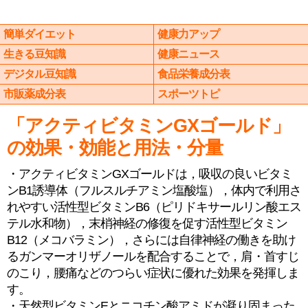
簡単ダイエット
健康力アップ
生きる豆知識
健康ニュース
デジタル豆知識
食品栄養成分表
市販薬成分表
スポーツトピ
「アクティビタミンGXゴールド」
の効果・効能と用法・分量
・アクティビタミンGXゴールドは，吸収の良いビタミ
ンB1誘導体（フルスルチアミン塩酸塩），体内で利用さ
れやすい活性型ビタミンB6（ピリドキサールリン酸エス
テル水和物），末梢神経の修復を促す活性型ビタミン
B12（メコバラミン），さらには自律神経の働きを助け
るガンマーオリザノールを配合することで，肩・首すじ
のこり，腰痛などのつらい症状に優れた効果を発揮しま
す。
・天然型ビタミンEとニコチン酸アミドが凝り固まった