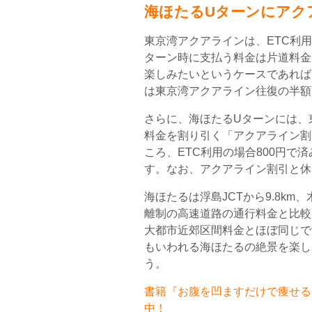
海ほたるUターンにアク
東京湾アクアラインは、ETC利
ターン時に支払う料金は片道料金
楽しみたいというケースであれば
は東京湾アクアライン往復の半額
さらに、海ほたるUターンには、
料金を割り引く「アクアライン割
ころ、ETC利用の場合800円で
す。なお、アクアライン割引と休
海ほたるは浮島JCTから9.8km、
離制の高速道路の通行料金と比較し
大都市近郊区間料金とほぼ同じで
もいわれる海ほたるの絶景を楽し
う。
書籍『お腹を凹ますだけで痩せるお
中！