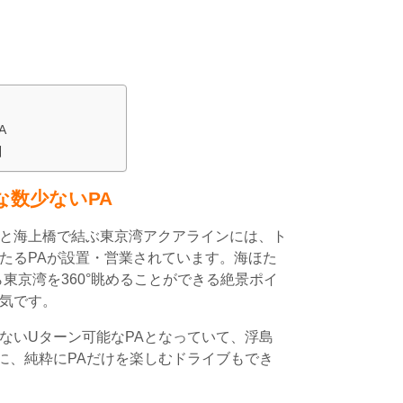
A
引
な数少ないPA
と海上橋で結ぶ東京湾アクアラインには、ト
たるPAが設置・営業されています。海ほた
東京湾を360°眺めることができる絶景ポイ
気です。
ないUターン可能なPAとなっていて、浮島
うに、純粋にPAだけを楽しむドライブもでき