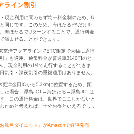
アライン割引
用・現金利用に関わらず均一料金制のため、U
と同じです。このため、海ほたるPAだけを
、海ほたるでUターンすることで、通行料金
で済ませることができます。
東京湾アクアラインでETC限定で大幅に通行
引」も適用。通常料金が普通車3140円のと
済み、現金利用の1/4で走行することができま
日割引・深夜割引の重複適用はありません。
木更津金田ICから5.3kmに位置するため、距
た場合、浮島JCT→海ほたる→浮島JCTは
す。この通行料金は、世界でここしかないと
むためと考えれば、十分お得といえるでしょ
風呂ダイエット』がAmazonで好評発売