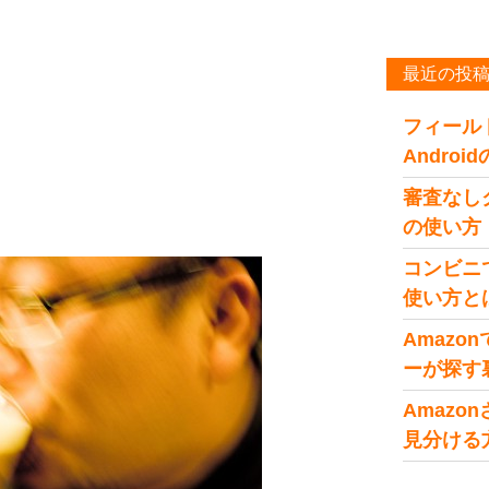
最近の投
フィール
Andro
審査なし
の使い方
コンビニ
使い方と
Amaz
ーが探す
Amaz
見分ける