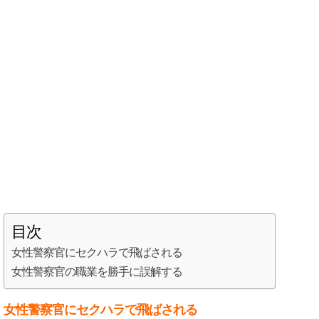
目次
女性警察官にセクハラで飛ばされる
女性警察官の職業を勝手に誤解する
女性警察官にセクハラで飛ばされる