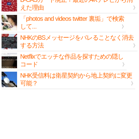
えた理由
「photos and videos twitter 裏垢」で検索
して...
NHKのBSメッセージをバレることなく消去
する方法
Netflixでエッチな作品を探すための隠し
コード
NHK受信料は衛星契約から地上契約に変更
可能？