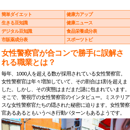
簡単ダイエット
健康力アップ
生きる豆知識
健康ニュース
デジタル豆知識
食品栄養成分表
市販薬成分表
スポーツトピ
女性警察官が合コンで勝手に誤解さ
れる職業とは？
毎年、1000人を超える数が採用されている女性警察官。
女性警察官は年々増加していて、その割合は1割を超えま
した。しかし、その実態はまだまだ謎に包まれています。
そこで、警視庁の女性警察官のインタビュー。ミステリア
スな女性警察官たちの隠された秘密に迫ります。女性警察
官あるあるともいうべき行動パターンもあるようです。