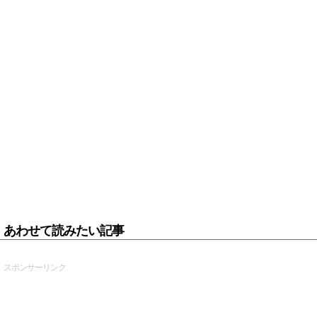
あわせて読みたい記事
スポンサーリンク