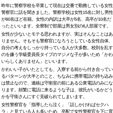
昨年に警察学校を卒業して現在は交番で勤務している女性
警察官に話を聞きました。警察学校は女性15名に対し男性
が60名ほど在籍。女性の内訳は大卒が5名、高卒が10名だ
ったといいます。全寮制で部屋は男女別の6人部屋です。
女性が少ないとモテる思われますが、実はそんなことはあ
りません。そもそも警察官になろうとしている女性自体、
自分の考えをしっかり持っている人が大多数。校則を乱す
のを嫌う学級委員長タイプのマジメな子が多いため「かわ
いらしくありません」といいます。
かわいい子がいたとしても、入寮する前から付き合ってい
るパターンが大半とのこと。ちなみに携帯電話の持ち込み
は禁止なので、連絡は守衛室の前にある公衆電話のみにな
ります。頻繁に電話に来るような子は、彼氏がいるかどう
かを守衛さんにすぐ見破られてしまいます。
女性警察官を「指導したら泣く」「話しかければセクハ
ラ」と見ている人も多いため、卒配で女性警察官を下に置