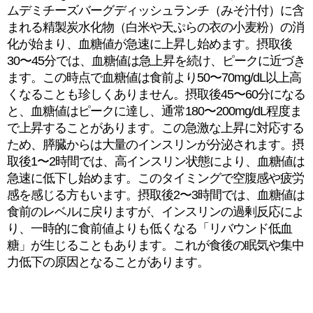
ムデミチーズバーグディッシュランチ（みそ汁付）に含
まれる精製炭水化物（白米や天ぷらの衣の小麦粉）の消
化が始まり、血糖値が急速に上昇し始めます。摂取後
30〜45分では、血糖値は急上昇を続け、ピークに近づき
ます。この時点で血糖値は食前より50〜70mg/dL以上高
くなることも珍しくありません。摂取後45〜60分になる
と、血糖値はピークに達し、通常180〜200mg/dL程度ま
で上昇することがあります。この急激な上昇に対応する
ため、膵臓からは大量のインスリンが分泌されます。摂
取後1〜2時間では、高インスリン状態により、血糖値は
急速に低下し始めます。このタイミングで空腹感や疲労
感を感じる方もいます。摂取後2〜3時間では、血糖値は
食前のレベルに戻りますが、インスリンの過剰反応によ
り、一時的に食前値よりも低くなる「リバウンド低血
糖」が生じることもあります。これが食後の眠気や集中
力低下の原因となることがあります。