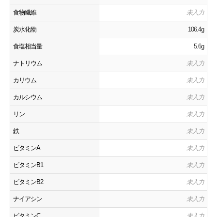
食物繊維
未入力
炭水化物
106.4g
食塩相当量
5.6g
ナトリウム
未入力
カリウム
未入力
カルシウム
未入力
リン
未入力
鉄
未入力
ビタミンA
未入力
ビタミンB1
未入力
ビタミンB2
未入力
ナイアシン
未入力
ビタミンC
未入力