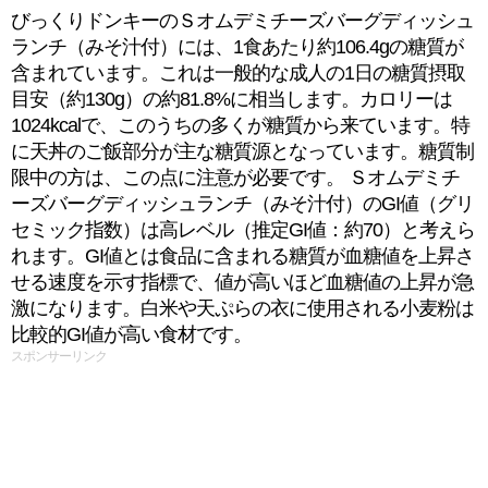
びっくりドンキーのＳオムデミチーズバーグディッシュ
ランチ（みそ汁付）には、1食あたり約106.4gの糖質が
含まれています。これは一般的な成人の1日の糖質摂取
目安（約130g）の約81.8%に相当します。カロリーは
1024kcalで、このうちの多くが糖質から来ています。特
に天丼のご飯部分が主な糖質源となっています。糖質制
限中の方は、この点に注意が必要です。 Ｓオムデミチ
ーズバーグディッシュランチ（みそ汁付）のGI値（グリ
セミック指数）は高レベル（推定GI値：約70）と考えら
れます。GI値とは食品に含まれる糖質が血糖値を上昇さ
せる速度を示す指標で、値が高いほど血糖値の上昇が急
激になります。白米や天ぷらの衣に使用される小麦粉は
比較的GI値が高い食材です。
スポンサーリンク