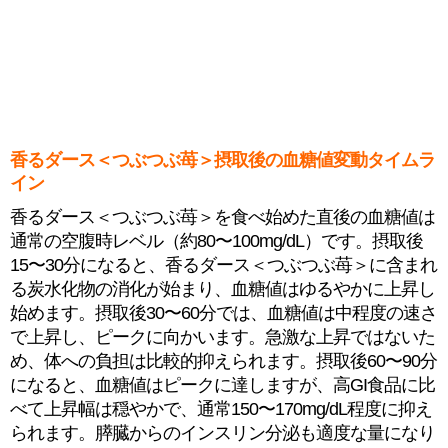
香るダース＜つぶつぶ苺＞摂取後の血糖値変動タイムラ
イン
香るダース＜つぶつぶ苺＞を食べ始めた直後の血糖値は
通常の空腹時レベル（約80〜100mg/dL）です。摂取後
15〜30分になると、香るダース＜つぶつぶ苺＞に含まれ
る炭水化物の消化が始まり、血糖値はゆるやかに上昇し
始めます。摂取後30〜60分では、血糖値は中程度の速さ
で上昇し、ピークに向かいます。急激な上昇ではないた
め、体への負担は比較的抑えられます。摂取後60〜90分
になると、血糖値はピークに達しますが、高GI食品に比
べて上昇幅は穏やかで、通常150〜170mg/dL程度に抑え
られます。膵臓からのインスリン分泌も適度な量になり