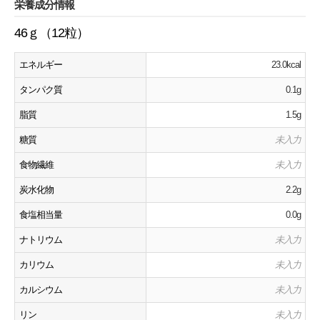
栄養成分情報
46ｇ（12粒）
エネルギー
23.0kcal
タンパク質
0.1g
脂質
1.5g
糖質
未入力
食物繊維
未入力
炭水化物
2.2g
食塩相当量
0.0g
ナトリウム
未入力
カリウム
未入力
カルシウム
未入力
リン
未入力