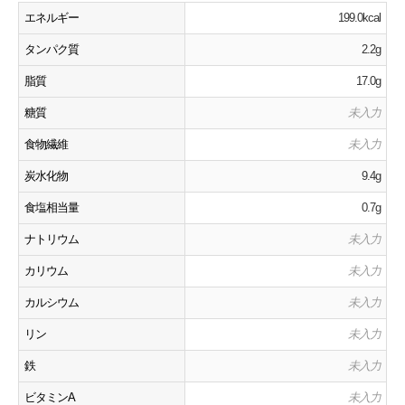
エネルギー
199.0kcal
タンパク質
2.2g
脂質
17.0g
糖質
未入力
食物繊維
未入力
炭水化物
9.4g
食塩相当量
0.7g
ナトリウム
未入力
カリウム
未入力
カルシウム
未入力
リン
未入力
鉄
未入力
ビタミンA
未入力