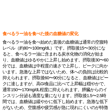
食べるラー油を食べた後の血糖値の変化
食べるラー油を食べ始めた直後の血糖値は通常の空腹時
レベル（約80〜100mg/dL）です。摂取後15〜30分にな
ると、食べるラー油に含まれる炭水化物の消化が始ま
り、血糖値はゆるやかに上昇し始めます。摂取後30〜60
分では、血糖値は中程度の速さで上昇し、ピークに向か
います。急激な上昇ではないため、体への負担は比較的
抑えられます。摂取後60〜90分になると、血糖値はピー
クに達しますが、高GI食品に比べて上昇幅は穏やかで、
通常150〜170mg/dL程度に抑えられます。膵臓からのイ
ンスリン分泌も適度な量になります。摂取後1.5〜2.5時
間では、血糖値は緩やかに低下し始めます。急激な低下
がないため、空腹感や疲労感が急に現れにくいのが特徴