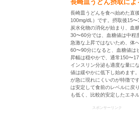
長崎皿うどん摂取によ
長崎皿うどんを食べ始めた直後
100mg/dL）です。摂取後1
炭水化物の消化が始まり、血
30〜60分では、血糖値は中
急激な上昇ではないため、体
60〜90分になると、血糖値
昇幅は穏やかで、通常150〜1
インスリン分泌も適度な量になり
値は緩やかに低下し始めます
が急に現れにくいのが特徴です。
は安定して食前のレベルに戻
も低く、比較的安定したエネ
スポンサーリンク