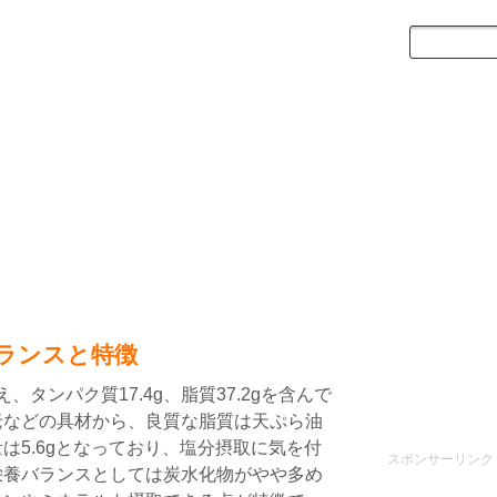
ランスと特徴
、タンパク質17.4g、脂質37.2gを含んで
老などの具材から、良質な脂質は天ぷら油
は5.6gとなっており、塩分摂取に気を付
スポンサーリンク
栄養バランスとしては炭水化物がやや多め