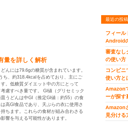
最近の投
フィール
Andro
審査なし
有量を詳しく解析
の使い方
コンビニ
どんには79.6gの糖質が含まれています。
うち、約318.4kcalを占めており、主にご
使い方と
ます。低糖質ダイエット中の方にとって
Amaz
考慮すべき量です。 GI値（グリセミック
ーが探す
うどんは中GI（推定GI値：約55）の食
は高GI食品であり、天ぷらの衣に使用さ
Amaz
を持ちます。これらの食材が組み合わさる
見分ける
の影響を与える可能性があります。