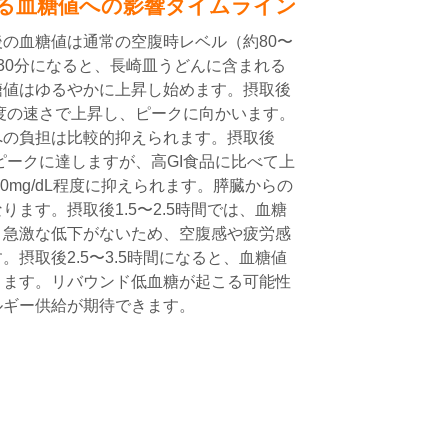
る血糖値への影響タイムライン
の血糖値は通常の空腹時レベル（約80〜
5〜30分になると、長崎皿うどんに含まれる
糖値はゆるやかに上昇し始めます。摂取後
程度の速さで上昇し、ピークに向かいます。
への負担は比較的抑えられます。摂取後
はピークに達しますが、高GI食品に比べて上
70mg/dL程度に抑えられます。膵臓からの
ます。摂取後1.5〜2.5時間では、血糖
。急激な低下がないため、空腹感や疲労感
摂取後2.5〜3.5時間になると、血糖値
ります。リバウンド低血糖が起こる可能性
ルギー供給が期待できます。