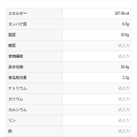
エネルギー
187.0kcal
タンパク質
6.5g
脂質
10.6g
糖質
未入力
食物繊維
未入力
炭水化物
16.4g
食塩相当量
2.2g
ナトリウム
未入力
カリウム
未入力
カルシウム
未入力
リン
未入力
鉄
未入力