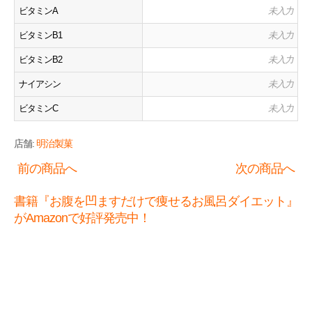
ビタミンA
未入力
ビタミンB1
未入力
ビタミンB2
未入力
ナイアシン
未入力
ビタミンC
未入力
店舗:
明治製菓
前の商品へ
次の商品へ
書籍『お腹を凹ますだけで痩せるお風呂ダイエット』
がAmazonで好評発売中！