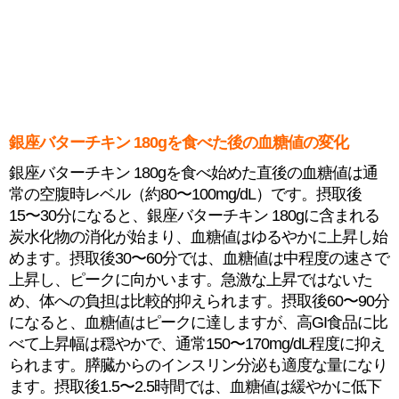
銀座バターチキン 180gを食べた後の血糖値の変化
銀座バターチキン 180gを食べ始めた直後の血糖値は通
常の空腹時レベル（約80〜100mg/dL）です。摂取後
15〜30分になると、銀座バターチキン 180gに含まれる
炭水化物の消化が始まり、血糖値はゆるやかに上昇し始
めます。摂取後30〜60分では、血糖値は中程度の速さで
上昇し、ピークに向かいます。急激な上昇ではないた
め、体への負担は比較的抑えられます。摂取後60〜90分
になると、血糖値はピークに達しますが、高GI食品に比
べて上昇幅は穏やかで、通常150〜170mg/dL程度に抑え
られます。膵臓からのインスリン分泌も適度な量になり
ます。摂取後1.5〜2.5時間では、血糖値は緩やかに低下