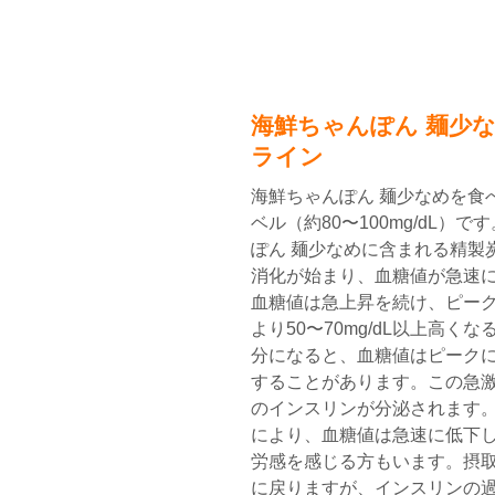
海鮮ちゃんぽん 麺少
ライン
海鮮ちゃんぽん 麺少なめを食
ベル（約80〜100mg/dL）
ぽん 麺少なめに含まれる精製
消化が始まり、血糖値が急速に
血糖値は急上昇を続け、ピー
より50〜70mg/dL以上高く
分になると、血糖値はピークに達
することがあります。この急
のインスリンが分泌されます。
により、血糖値は急速に低下
労感を感じる方もいます。摂取
に戻りますが、インスリンの