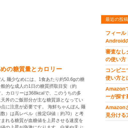
最近の投
フィール
Andro
審査なし
の使い方
なめの糖質量とカロリー
コンビニ
使い方と
 麺少なめには、1食あたり約50.6gの糖
般的な成人の1日の糖質摂取目安（約
Amaz
す。カロリーは368kcalで、このうちの多
ーが探す
に天丼のご飯部分が主な糖質源となってい
点に注意が必要です。 海鮮ちゃんぽん 麺
Amaz
数）は高レベル（推定GI値：約70）と考
見分ける
含まれる糖質が血糖値を上昇させる速度を
糖値の上昇が急激になります。白米や天ぷ