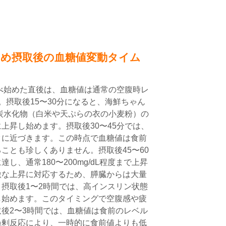
なめ摂取後の血糖値変動タイム
べ始めた直後は、血糖値は通常の空腹時レ
です。摂取後15〜30分になると、海鮮ちゃん
炭水化物（白米や天ぷらの衣の小麦粉）の
上昇し始めます。摂取後30〜45分では、
クに近づきます。この時点で血糖値は食前
なることも珍しくありません。摂取後45〜60
し、通常180〜200mg/dL程度まで上昇
激な上昇に対応するため、膵臓からは大量
摂取後1〜2時間では、高インスリン状態
し始めます。このタイミングで空腹感や疲
後2〜3時間では、血糖値は食前のレベル
過剰反応により、一時的に食前値よりも低