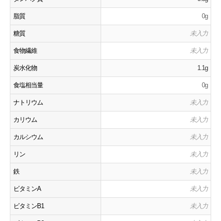
脂質
0g
糖質
未入力
食物繊維
未入力
炭水化物
1.1g
食塩相当量
0g
ナトリウム
未入力
カリウム
未入力
カルシウム
未入力
リン
未入力
鉄
未入力
ビタミンA
未入力
ビタミンB1
未入力