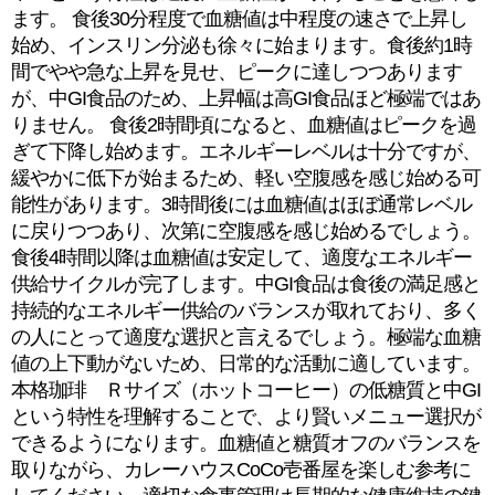
ます。 食後30分程度で血糖値は中程度の速さで上昇し
始め、インスリン分泌も徐々に始まります。食後約1時
間でやや急な上昇を見せ、ピークに達しつつあります
が、中GI食品のため、上昇幅は高GI食品ほど極端ではあ
りません。 食後2時間頃になると、血糖値はピークを過
ぎて下降し始めます。エネルギーレベルは十分ですが、
緩やかに低下が始まるため、軽い空腹感を感じ始める可
能性があります。3時間後には血糖値はほぼ通常レベル
に戻りつつあり、次第に空腹感を感じ始めるでしょう。
食後4時間以降は血糖値は安定して、適度なエネルギー
供給サイクルが完了します。中GI食品は食後の満足感と
持続的なエネルギー供給のバランスが取れており、多く
の人にとって適度な選択と言えるでしょう。極端な血糖
値の上下動がないため、日常的な活動に適しています。
本格珈琲 Ｒサイズ（ホットコーヒー）の低糖質と中GI
という特性を理解することで、より賢いメニュー選択が
できるようになります。血糖値と糖質オフのバランスを
取りながら、カレーハウスCoCo壱番屋を楽しむ参考に