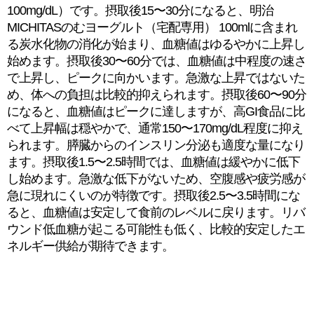
100mg/dL）です。摂取後15〜30分になると、明治
MICHITASのむヨーグルト（宅配専用） 100mlに含まれ
る炭水化物の消化が始まり、血糖値はゆるやかに上昇し
始めます。摂取後30〜60分では、血糖値は中程度の速さ
で上昇し、ピークに向かいます。急激な上昇ではないた
め、体への負担は比較的抑えられます。摂取後60〜90分
になると、血糖値はピークに達しますが、高GI食品に比
べて上昇幅は穏やかで、通常150〜170mg/dL程度に抑え
られます。膵臓からのインスリン分泌も適度な量になり
ます。摂取後1.5〜2.5時間では、血糖値は緩やかに低下
し始めます。急激な低下がないため、空腹感や疲労感が
急に現れにくいのが特徴です。摂取後2.5〜3.5時間にな
ると、血糖値は安定して食前のレベルに戻ります。リバ
ウンド低血糖が起こる可能性も低く、比較的安定したエ
ネルギー供給が期待できます。