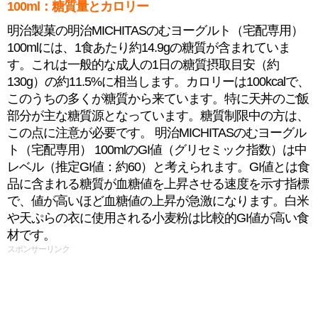
100ml：糖質量とカロリー
明治製菓の明治MICHITASのむヨーグルト（宅配専用）
100mlには、1食あたり約14.9gの糖質が含まれていま
す。これは一般的な成人の1日の糖質摂取目安（約
130g）の約11.5%に相当します。カロリーは100kcalで、
このうちの多くが糖質から来ています。特に天丼のご飯
部分が主な糖質源となっています。糖質制限中の方は、
この点に注意が必要です。 明治MICHITASのむヨーグル
ト（宅配専用） 100mlのGI値（グリセミック指数）は中
レベル（推定GI値：約60）と考えられます。GI値とは食
品に含まれる糖質が血糖値を上昇させる速度を示す指標
で、値が高いほど血糖値の上昇が急激になります。白米
や天ぷらの衣に使用される小麦粉は比較的GI値が高い食
材です。
スポンサーリンク