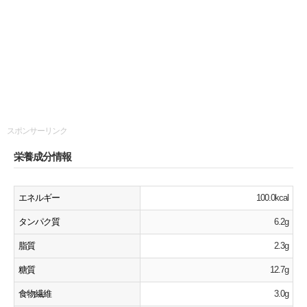
スポンサーリンク
栄養成分情報
エネルギー
100.0kcal
タンパク質
6.2g
脂質
2.3g
糖質
12.7g
食物繊維
3.0g