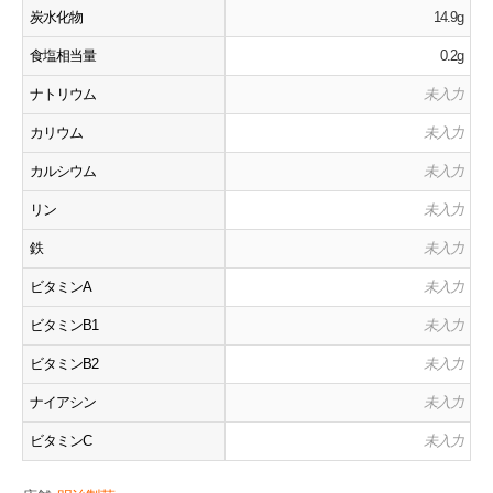
炭水化物
14.9g
食塩相当量
0.2g
ナトリウム
未入力
カリウム
未入力
カルシウム
未入力
リン
未入力
鉄
未入力
ビタミンA
未入力
ビタミンB1
未入力
ビタミンB2
未入力
ナイアシン
未入力
ビタミンC
未入力