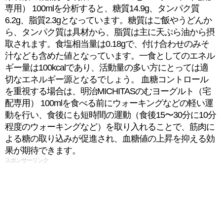
専用） 100mlを分析すると、糖質14.9g、タンパク質
6.2g、脂質2.3gとなっています。糖質はご飯やうどんか
ら、タンパク質は具材から、脂質は主に天ぷら油から摂
取されます。食塩相当量は0.18gで、付け合わせのみそ
汁なども含めた値となっています。一食としてのエネル
ギー量は100kcalであり、活動量の多い方にとっては適
切なエネルギー源となるでしょう。 血糖コントロール
を重視する場合は、明治MICHITASのむヨーグルト（宅
配専用） 100mlを食べる前にウォーキングなどの軽い運
動を行い、食後にも短時間の運動（食後15〜30分に10分
程度のウォーキングなど）を取り入れることで、筋肉に
よる糖の取り込みが促進され、血糖値の上昇を抑える効
果が期待できます。
スポンサーリンク