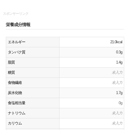
スポンサーリンク
栄養成分情報
エネルギー
21.0kcal
タンパク質
0.3g
脂質
1.4g
糖質
未入力
食物繊維
未入力
炭水化物
1.7g
食塩相当量
0g
ナトリウム
未入力
カリウム
未入力