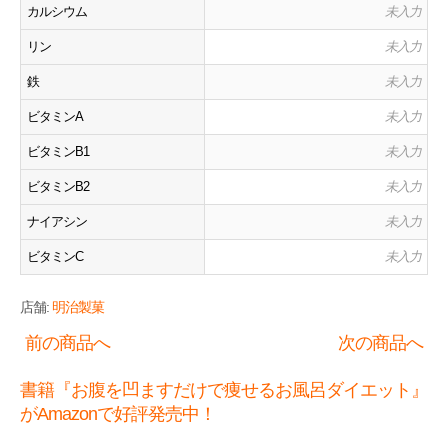
カルシウム
未入力
リン
未入力
鉄
未入力
ビタミンA
未入力
ビタミンB1
未入力
ビタミンB2
未入力
ナイアシン
未入力
ビタミンC
未入力
店舗:
明治製菓
前の商品へ
次の商品へ
書籍『お腹を凹ますだけで痩せるお風呂ダイエット』
がAmazonで好評発売中！