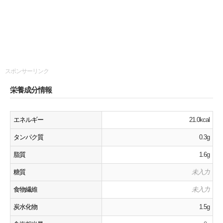
スポンサーリンク
栄養成分情報
エネルギー
21.0kcal
タンパク質
0.3g
脂質
1.6g
糖質
未入力
食物繊維
未入力
炭水化物
1.5g