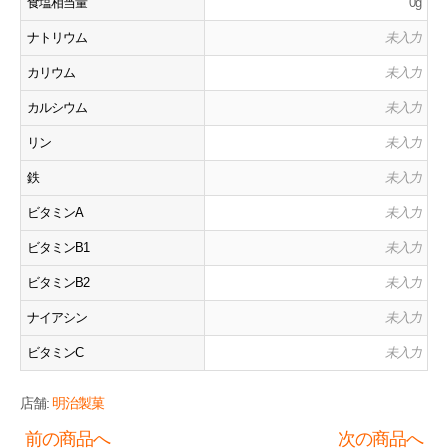
食塩相当量
0g
ナトリウム
未入力
カリウム
未入力
カルシウム
未入力
リン
未入力
鉄
未入力
ビタミンA
未入力
ビタミンB1
未入力
ビタミンB2
未入力
ナイアシン
未入力
ビタミンC
未入力
店舗:
明治製菓
前の商品へ
次の商品へ