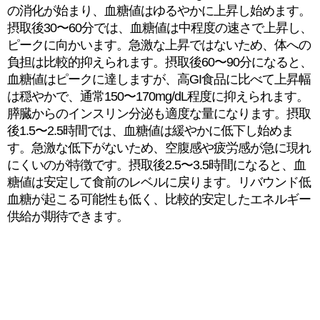
の消化が始まり、血糖値はゆるやかに上昇し始めます。
摂取後30〜60分では、血糖値は中程度の速さで上昇し、
ピークに向かいます。急激な上昇ではないため、体への
負担は比較的抑えられます。摂取後60〜90分になると、
血糖値はピークに達しますが、高GI食品に比べて上昇幅
は穏やかで、通常150〜170mg/dL程度に抑えられます。
膵臓からのインスリン分泌も適度な量になります。摂取
後1.5〜2.5時間では、血糖値は緩やかに低下し始めま
す。急激な低下がないため、空腹感や疲労感が急に現れ
にくいのが特徴です。摂取後2.5〜3.5時間になると、血
糖値は安定して食前のレベルに戻ります。リバウンド低
血糖が起こる可能性も低く、比較的安定したエネルギー
供給が期待できます。