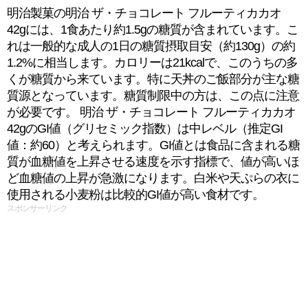
明治製菓の明治 ザ・チョコレート フルーティカカオ
42gには、1食あたり約1.5gの糖質が含まれています。こ
れは一般的な成人の1日の糖質摂取目安（約130g）の約
1.2%に相当します。カロリーは21kcalで、このうちの多
くが糖質から来ています。特に天丼のご飯部分が主な糖
質源となっています。糖質制限中の方は、この点に注意
が必要です。 明治 ザ・チョコレート フルーティカカオ
42gのGI値（グリセミック指数）は中レベル（推定GI
値：約60）と考えられます。GI値とは食品に含まれる糖
質が血糖値を上昇させる速度を示す指標で、値が高いほ
ど血糖値の上昇が急激になります。白米や天ぷらの衣に
使用される小麦粉は比較的GI値が高い食材です。
スポンサーリンク