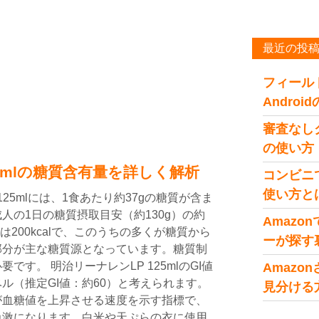
最近の投
フィール
Andro
審査なし
の使い方
25mlの糖質含有量を詳しく解析
コンビニ
使い方と
25mlには、1食あたり約37gの糖質が含ま
人の1日の糖質摂取目安（約130g）の約
Amaz
は200kcalで、このうちの多くが糖質から
ーが探す
部分が主な糖質源となっています。糖質制
す。 明治リーナレンLP 125mlのGI値
Amaz
ル（推定GI値：約60）と考えられます。
見分ける
が血糖値を上昇させる速度を示す指標で、
急激になります。白米や天ぷらの衣に使用