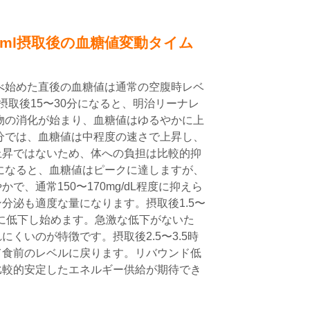
25ml摂取後の血糖値変動タイム
を食べ始めた直後の血糖値は通常の空腹時レベ
す。摂取後15〜30分になると、明治リーナレ
水化物の消化が始まり、血糖値はゆるやかに上
0分では、血糖値は中程度の速さで上昇し、
上昇ではないため、体への負担は比較的抑
分になると、血糖値はピークに達しますが、
で、通常150〜170mg/dL程度に抑えら
分泌も適度な量になります。摂取後1.5〜
かに低下し始めます。急激な低下がないた
くいのが特徴です。摂取後2.5〜3.5時
て食前のレベルに戻ります。リバウンド低
比較的安定したエネルギー供給が期待でき