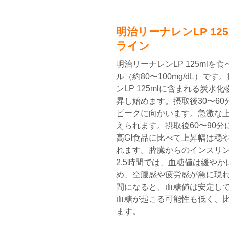
明治リーナレンLP 1
ライン
明治リーナレンLP 125ml
ル（約80〜100mg/dL）で
ンLP 125mlに含まれる炭
昇し始めます。摂取後30〜6
ピークに向かいます。急激な
えられます。摂取後60〜90
高GI食品に比べて上昇幅は穏やか
れます。膵臓からのインスリン
2.5時間では、血糖値は緩や
め、空腹感や疲労感が急に現れに
間になると、血糖値は安定し
血糖が起こる可能性も低く、
ます。