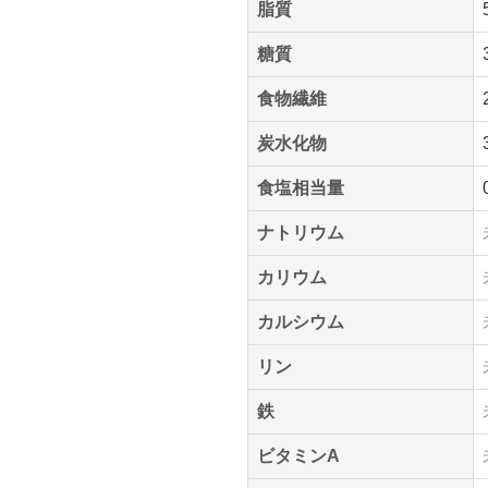
脂質
糖質
食物繊維
炭水化物
食塩相当量
ナトリウム
カリウム
カルシウム
リン
鉄
ビタミンA