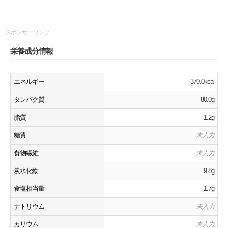
スポンサーリンク
栄養成分情報
エネルギー
370.0kcal
タンパク質
80.0g
脂質
1.2g
糖質
未入力
食物繊維
未入力
炭水化物
9.8g
食塩相当量
1.7g
ナトリウム
未入力
カリウム
未入力