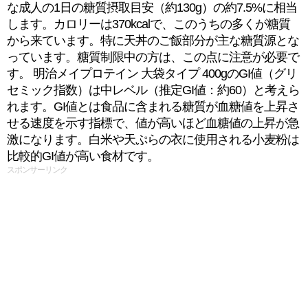
な成人の1日の糖質摂取目安（約130g）の約7.5%に相当
します。カロリーは370kcalで、このうちの多くが糖質
から来ています。特に天丼のご飯部分が主な糖質源とな
っています。糖質制限中の方は、この点に注意が必要で
す。 明治メイプロテイン 大袋タイプ 400gのGI値（グリ
セミック指数）は中レベル（推定GI値：約60）と考えら
れます。GI値とは食品に含まれる糖質が血糖値を上昇さ
せる速度を示す指標で、値が高いほど血糖値の上昇が急
激になります。白米や天ぷらの衣に使用される小麦粉は
比較的GI値が高い食材です。
スポンサーリンク