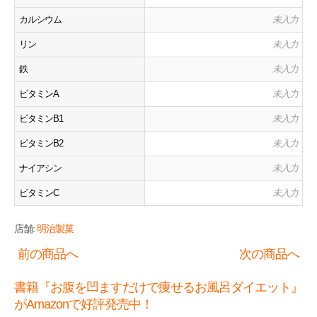
カルシウム
未入力
リン
未入力
鉄
未入力
ビタミンA
未入力
ビタミンB1
未入力
ビタミンB2
未入力
ナイアシン
未入力
ビタミンC
未入力
店舗:
明治製菓
前の商品へ
次の商品へ
書籍『お腹を凹ますだけで痩せるお風呂ダイエット』
がAmazonで好評発売中！