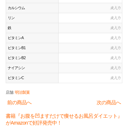
カルシウム
未入力
リン
未入力
鉄
未入力
ビタミンA
未入力
ビタミンB1
未入力
ビタミンB2
未入力
ナイアシン
未入力
ビタミンC
未入力
店舗:
明治製菓
前の商品へ
次の商品へ
書籍『お腹を凹ますだけで痩せるお風呂ダイエット』
がAmazonで好評発売中！