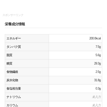
スポンサーリンク
栄養成分情報
エネルギー
200.0kcal
タンパク質
7.5g
脂質
5.6g
糖質
29.3g
食物繊維
2.5g
炭水化物
31.8g
食塩相当量
0.3g
ナトリウム
未入力
カリウム
未入力