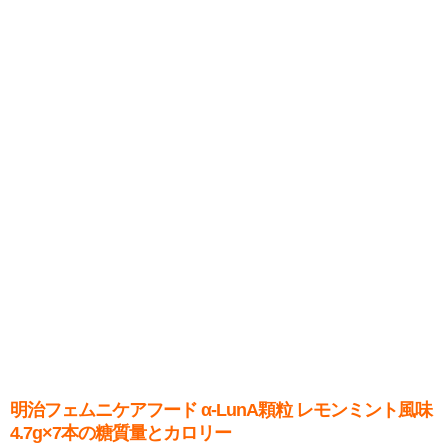
明治フェムニケアフード α-LunA顆粒 レモンミント風味
4.7g×7本の糖質量とカロリー