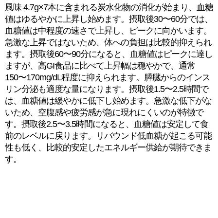
風味 4.7g×7本に含まれる炭水化物の消化が始まり、血糖
値はゆるやかに上昇し始めます。摂取後30〜60分では、
血糖値は中程度の速さで上昇し、ピークに向かいます。
急激な上昇ではないため、体への負担は比較的抑えられ
ます。摂取後60〜90分になると、血糖値はピークに達し
ますが、高GI食品に比べて上昇幅は穏やかで、通常
150〜170mg/dL程度に抑えられます。膵臓からのインス
リン分泌も適度な量になります。摂取後1.5〜2.5時間で
は、血糖値は緩やかに低下し始めます。急激な低下がな
いため、空腹感や疲労感が急に現れにくいのが特徴で
す。摂取後2.5〜3.5時間になると、血糖値は安定して食
前のレベルに戻ります。リバウンド低血糖が起こる可能
性も低く、比較的安定したエネルギー供給が期待できま
す。