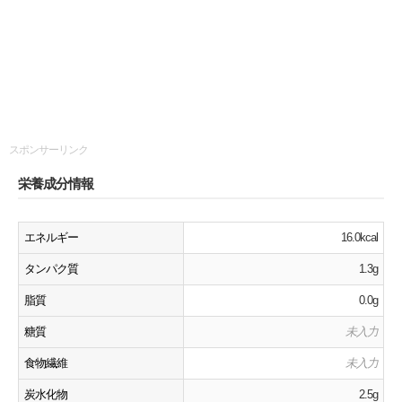
スポンサーリンク
栄養成分情報
エネルギー
16.0kcal
タンパク質
1.3g
脂質
0.0g
糖質
未入力
食物繊維
未入力
炭水化物
2.5g