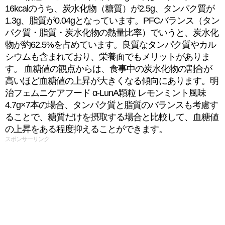
16kcalのうち、炭水化物（糖質）が2.5g、タンパク質が
1.3g、脂質が0.04gとなっています。PFCバランス（タン
パク質・脂質・炭水化物の熱量比率）でいうと、炭水化
物が約62.5%を占めています。良質なタンパク質やカル
シウムも含まれており、栄養面でもメリットがありま
す。 血糖値の観点からは、食事中の炭水化物の割合が
高いほど血糖値の上昇が大きくなる傾向にあります。明
治フェムニケアフード α-LunA顆粒 レモンミント風味
4.7g×7本の場合、タンパク質と脂質のバランスも考慮す
ることで、糖質だけを摂取する場合と比較して、血糖値
の上昇をある程度抑えることができます。
スポンサーリンク