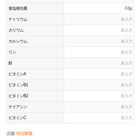
食塩相当量
0.0g
ナトリウム
未入力
カリウム
未入力
カルシウム
未入力
リン
未入力
鉄
未入力
ビタミンA
未入力
ビタミンB1
未入力
ビタミンB2
未入力
ナイアシン
未入力
ビタミンC
未入力
店舗:
明治製菓