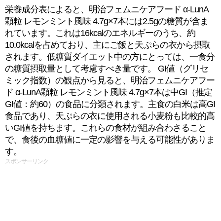
栄養成分表によると、明治フェムニケアフード α-LunA
顆粒 レモンミント風味 4.7g×7本には2.5gの糖質が含ま
れています。これは16kcalのエネルギーのうち、約
10.0kcalを占めており、主にご飯と天ぷらの衣から摂取
されます。低糖質ダイエット中の方にとっては、一食分
の糖質摂取量として考慮すべき量です。 GI値（グリセ
ミック指数）の観点から見ると、明治フェムニケアフー
ド α-LunA顆粒 レモンミント風味 4.7g×7本は中GI（推定
GI値：約60）の食品に分類されます。主食の白米は高GI
食品であり、天ぷらの衣に使用される小麦粉も比較的高
いGI値を持ちます。これらの食材が組み合わさること
で、食後の血糖値に一定の影響を与える可能性がありま
す。
スポンサーリンク