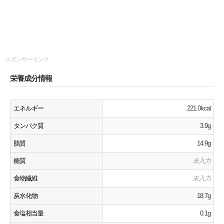
スポンサーリンク
栄養成分情報
エネルギー
221.0kcal
タンパク質
3.9g
脂質
14.9g
糖質
未入力
食物繊維
未入力
炭水化物
18.7g
食塩相当量
0.1g