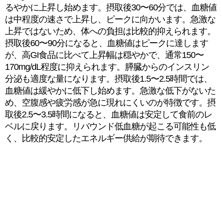
るやかに上昇し始めます。摂取後30〜60分では、血糖値
は中程度の速さで上昇し、ピークに向かいます。急激な
上昇ではないため、体への負担は比較的抑えられます。
摂取後60〜90分になると、血糖値はピークに達します
が、高GI食品に比べて上昇幅は穏やかで、通常150〜
170mg/dL程度に抑えられます。膵臓からのインスリン
分泌も適度な量になります。摂取後1.5〜2.5時間では、
血糖値は緩やかに低下し始めます。急激な低下がないた
め、空腹感や疲労感が急に現れにくいのが特徴です。摂
取後2.5〜3.5時間になると、血糖値は安定して食前のレ
ベルに戻ります。リバウンド低血糖が起こる可能性も低
く、比較的安定したエネルギー供給が期待できます。