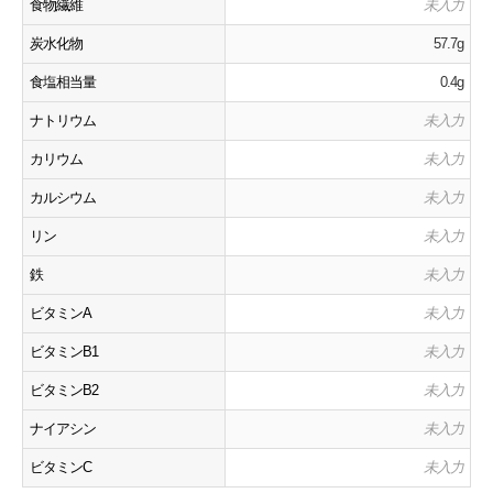
食物繊維
未入力
炭水化物
57.7g
食塩相当量
0.4g
ナトリウム
未入力
カリウム
未入力
カルシウム
未入力
リン
未入力
鉄
未入力
ビタミンA
未入力
ビタミンB1
未入力
ビタミンB2
未入力
ナイアシン
未入力
ビタミンC
未入力