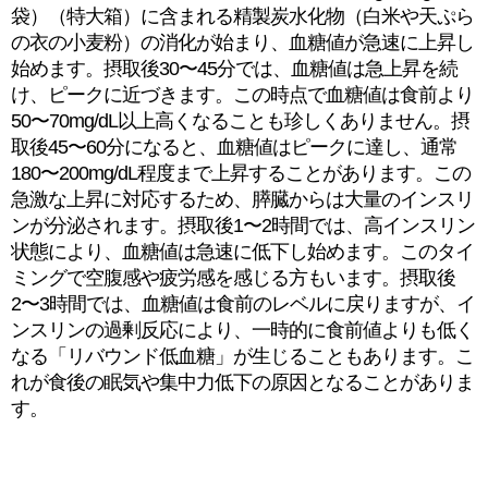
袋）（特大箱）に含まれる精製炭水化物（白米や天ぷら
の衣の小麦粉）の消化が始まり、血糖値が急速に上昇し
始めます。摂取後30〜45分では、血糖値は急上昇を続
け、ピークに近づきます。この時点で血糖値は食前より
50〜70mg/dL以上高くなることも珍しくありません。摂
取後45〜60分になると、血糖値はピークに達し、通常
180〜200mg/dL程度まで上昇することがあります。この
急激な上昇に対応するため、膵臓からは大量のインスリ
ンが分泌されます。摂取後1〜2時間では、高インスリン
状態により、血糖値は急速に低下し始めます。このタイ
ミングで空腹感や疲労感を感じる方もいます。摂取後
2〜3時間では、血糖値は食前のレベルに戻りますが、イ
ンスリンの過剰反応により、一時的に食前値よりも低く
なる「リバウンド低血糖」が生じることもあります。こ
れが食後の眠気や集中力低下の原因となることがありま
す。