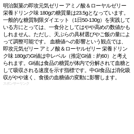
明治製菓の即攻元気ゼリー アミノ酸＆ローヤルゼリー
栄養ドリンク味 180gの糖質量は23.5gとなっています。
一般的な糖質制限ダイエット（1日50-130g）を実践して
いる方にとっては、一食分としてはやや高めの数値かも
しれません。ただし、天ぷらの具材選びやご飯の量によ
って調整可能です。 血糖値への影響という観点では、
即攻元気ゼリー アミノ酸＆ローヤルゼリー 栄養ドリン
ク味 180gのGI値は中レベル（推定GI値：約60）と考え
られます。GI値は食品の糖質が体内で分解されて血糖と
して吸収される速度を示す指標です。中GI食品は消化吸
収がやや速く、食後の血糖値の変動に影響します。
スポンサーリンク