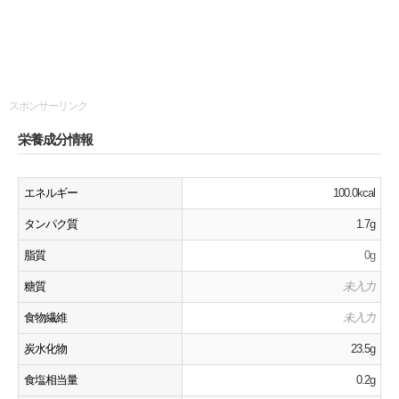
スポンサーリンク
栄養成分情報
エネルギー
100.0kcal
タンパク質
1.7g
脂質
0g
糖質
未入力
食物繊維
未入力
炭水化物
23.5g
食塩相当量
0.2g