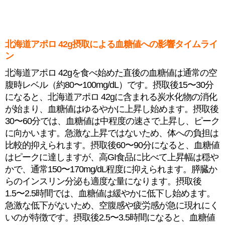
北海道アポロ 42g摂取による血糖値への影響タイムライ
ン
北海道アポロ 42gを食べ始めた直後の血糖値は通常の空
腹時レベル（約80〜100mg/dL）です。摂取後15〜30分
になると、北海道アポロ 42gに含まれる炭水化物の消化
が始まり、血糖値はゆるやかに上昇し始めます。摂取後
30〜60分では、血糖値は中程度の速さで上昇し、ピーク
に向かいます。急激な上昇ではないため、体への負担は
比較的抑えられます。摂取後60〜90分になると、血糖値
はピークに達しますが、高GI食品に比べて上昇幅は穏や
かで、通常150〜170mg/dL程度に抑えられます。膵臓か
らのインスリン分泌も適度な量になります。摂取後
1.5〜2.5時間では、血糖値は緩やかに低下し始めます。
急激な低下がないため、空腹感や疲労感が急に現れにく
いのが特徴です。摂取後2.5〜3.5時間になると、血糖値