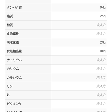
タンパク質
0.4g
脂質
2.5g
糖質
未入力
食物繊維
未入力
炭水化物
2.9g
食塩相当量
0.0g
ナトリウム
未入力
カリウム
未入力
カルシウム
未入力
リン
未入力
鉄
未入力
ビタミンA
未入力