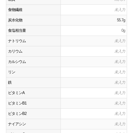
食物繊維
未入力
炭水化物
55.7g
食塩相当量
0g
ナトリウム
未入力
カリウム
未入力
カルシウム
未入力
リン
未入力
鉄
未入力
ビタミンA
未入力
ビタミンB1
未入力
ビタミンB2
未入力
ナイアシン
未入力