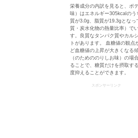
栄養成分の内訳を見ると、ポ
味）はエネルギー305kcalの
質が3.0g、脂質が19.3gと
質・炭水化物の熱量比率）でい
す。良質なタンパク質やカル
トがあります。 血糖値の観点
ど血糖値の上昇が大きくなる
（のためののりしお味）の場
ることで、糖質だけを摂取す
度抑えることができます。
スポンサーリンク