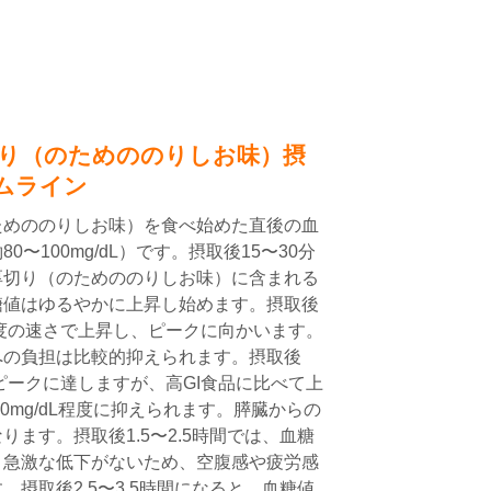
り（のためののりしお味）摂
ムライン
ためののりしお味）を食べ始めた直後の血
〜100mg/dL）です。摂取後15〜30分
厚切り（のためののりしお味）に含まれる
糖値はゆるやかに上昇し始めます。摂取後
程度の速さで上昇し、ピークに向かいます。
への負担は比較的抑えられます。摂取後
はピークに達しますが、高GI食品に比べて上
70mg/dL程度に抑えられます。膵臓からの
ます。摂取後1.5〜2.5時間では、血糖
。急激な低下がないため、空腹感や疲労感
摂取後2.5〜3.5時間になると、血糖値