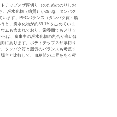
テトチップスザ厚切り（のためののりしお
うち、炭水化物（糖質）が29.8g、タンパク
なっています。PFCバランス（タンパク質・脂
うと、炭水化物が約39.1%を占めていま
シウムも含まれており、栄養面でもメリッ
からは、食事中の炭水化物の割合が高いほ
傾向にあります。ポテトチップスザ厚切り
合、タンパク質と脂質のバランスも考慮す
る場合と比較して、血糖値の上昇をある程