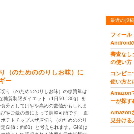
最近の投
フィール
Andro
審査なし
の使い方
り（のためののりしお味）に
コンビニ
ギー
使い方と
厚切り（のためののりしお味）の糖質量は
Amaz
な糖質制限ダイエット（1日50-130g）を
ーが探す
一食分としてはやや高めの数値かもしれま
Amaz
びやご飯の量によって調整可能です。 血
、ポテトチップスザ厚切り（のためののり
見分ける
定GI値：約60）と考えられます。GI値は