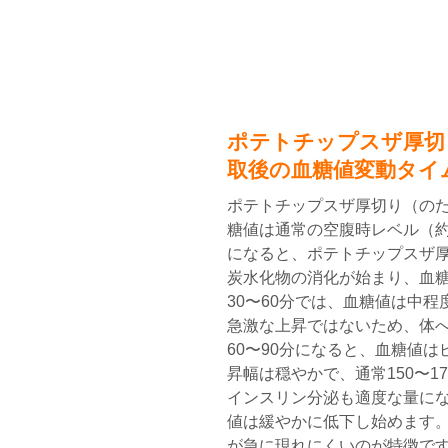
ポテトチップスザ厚切
取後の血糖値変動タイ
ポテトチップスザ厚切り（の
糖値は通常の空腹時レベル（約80
になると、ポテトチップスザ
炭水化物の消化が始まり、血
30〜60分では、血糖値は中
急激な上昇ではないため、体
60〜90分になると、血糖値
昇幅は穏やかで、通常150〜1
インスリン分泌も適度な量になり
値は緩やかに低下し始めます
が急に現れにくいのが特徴です。