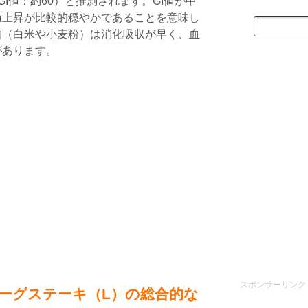
GI値：約60）と推測されます。GI値が中
値上昇が比較的穏やかであることを意味し
物（白米や小麦粉）は消化吸収が早く、血
があります。
スポンサーリンク
ーグステーキ（L）の総合的な