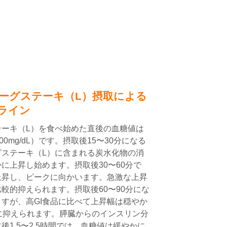
ーグステーキ（L）摂取による
ライン
ーキ（L）を食べ始めた直後の血糖値は
0mg/dL）です。摂取後15〜30分になる
ステーキ（L）に含まれる炭水化物の消
に上昇し始めます。摂取後30〜60分で
上昇し、ピークに向かいます。急激な上昇
較的抑えられます。摂取後60〜90分にな
すが、高GI食品に比べて上昇幅は穏やか
L程度に抑えられます。膵臓からのインスリン分
1.5〜2.5時間では、血糖値は緩やかに