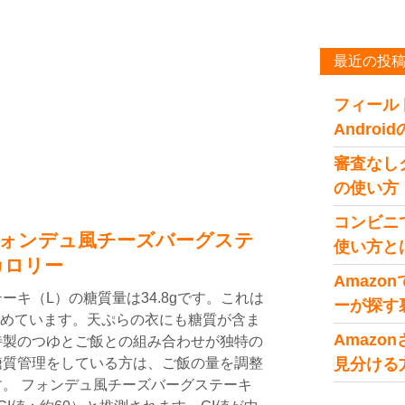
最近の投
フィール
Andro
審査なし
の使い方
コンビニ
ォンデュ風チーズバーグステ
使い方と
カロリー
Amaz
キ（L）の糖質量は34.8gです。これは
ーが探す
を占めています。天ぷらの衣にも糖質が含ま
Amaz
特製のつゆとご飯との組み合わせが独特の
糖質管理をしている方は、ご飯の量を調整
見分ける
。 フォンデュ風チーズバーグステーキ