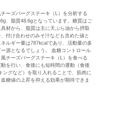
チーズバーグステーキ（L）を分析する
.6g、脂質48.6gとなっています。糖質はご
は具材から、脂質は主に天ぷら油から摂取
gで、付け合わせのみそ汁なども含めた値と
ルギー量は787kcalであり、活動量の多
ー源となるでしょう。 血糖コントロール
風チーズバーグステーキ（L）を食べる
運動を行い、食後にも短時間の運動（食後
ォーキングなど）を取り入れることで、筋肉に
、血糖値の上昇を抑える効果が期待できま