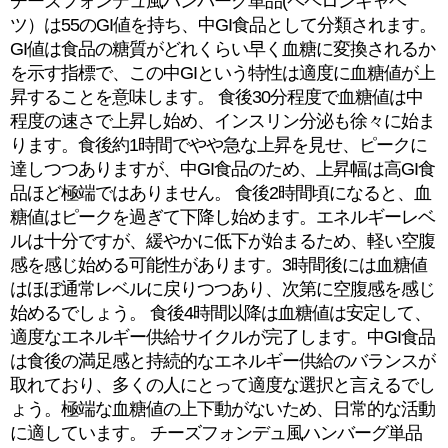
チーズフォンデュ風ハンバーグ単品(ペペロンキャベ
ツ）は55のGI値を持ち、中GI食品として分類されます。
GI値は食品の糖質がどれくらい早く血糖に変換されるか
を示す指標で、この中GIという特性は適度に血糖値が上
昇することを意味します。 食後30分程度で血糖値は中
程度の速さで上昇し始め、インスリン分泌も徐々に始ま
ります。食後約1時間でやや急な上昇を見せ、ピークに
達しつつありますが、中GI食品のため、上昇幅は高GI食
品ほど極端ではありません。 食後2時間頃になると、血
糖値はピークを過ぎて下降し始めます。エネルギーレベ
ルは十分ですが、緩やかに低下が始まるため、軽い空腹
感を感じ始める可能性があります。3時間後には血糖値
はほぼ通常レベルに戻りつつあり、次第に空腹感を感じ
始めるでしょう。 食後4時間以降は血糖値は安定して、
適度なエネルギー供給サイクルが完了します。中GI食品
は食後の満足感と持続的なエネルギー供給のバランスが
取れており、多くの人にとって適度な選択と言えるでし
ょう。極端な血糖値の上下動がないため、日常的な活動
に適しています。 チーズフォンデュ風ハンバーグ単品