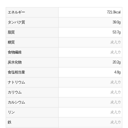
エネルギー
721.0kcal
タンパク質
39.0g
脂質
53.7g
糖質
未入力
食物繊維
未入力
炭水化物
20.2g
食塩相当量
4.8g
ナトリウム
未入力
カリウム
未入力
カルシウム
未入力
リン
未入力
鉄
未入力