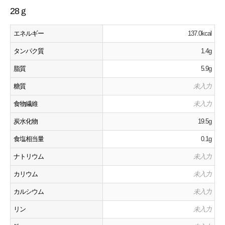
28ｇ
エネルギー
137.0kcal
タンパク質
1.4g
脂質
5.9g
糖質
未入力
食物繊維
未入力
炭水化物
19.5g
食塩相当量
0.1g
ナトリウム
未入力
カリウム
未入力
カルシウム
未入力
リン
未入力