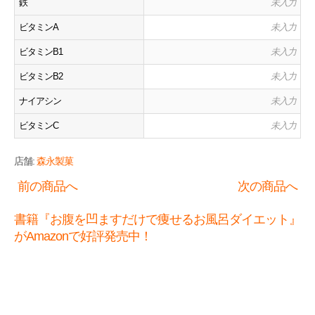
鉄
未入力
ビタミンA
未入力
ビタミンB1
未入力
ビタミンB2
未入力
ナイアシン
未入力
ビタミンC
未入力
店舗:
森永製菓
前の商品へ
次の商品へ
書籍『お腹を凹ますだけで痩せるお風呂ダイエット』
がAmazonで好評発売中！