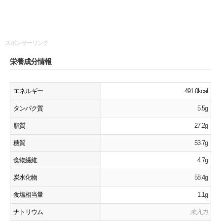
スポンサーリンク
栄養成分情報
エネルギー
491.0kcal
タンパク質
5.5g
脂質
27.2g
糖質
53.7g
食物繊維
4.7g
炭水化物
58.4g
食塩相当量
1.1g
ナトリウム
未入力