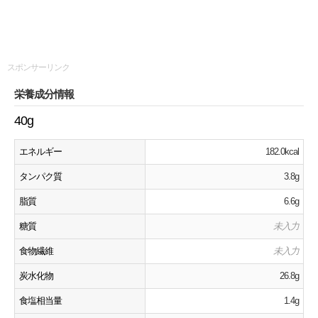
スポンサーリンク
栄養成分情報
40g
エネルギー
182.0kcal
タンパク質
3.8g
脂質
6.6g
糖質
未入力
食物繊維
未入力
炭水化物
26.8g
食塩相当量
1.4g