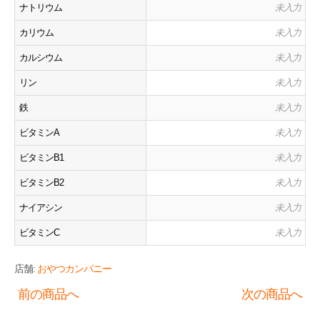
ナトリウム
未入力
カリウム
未入力
カルシウム
未入力
リン
未入力
鉄
未入力
ビタミンA
未入力
ビタミンB1
未入力
ビタミンB2
未入力
ナイアシン
未入力
ビタミンC
未入力
店舗:
おやつカンパニー
前の商品へ
次の商品へ