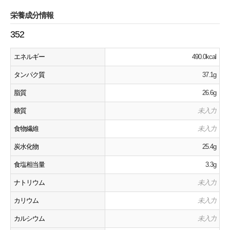
栄養成分情報
352
エネルギー
490.0kcal
タンパク質
37.1g
脂質
26.6g
糖質
未入力
食物繊維
未入力
炭水化物
25.4g
食塩相当量
3.3g
ナトリウム
未入力
カリウム
未入力
カルシウム
未入力