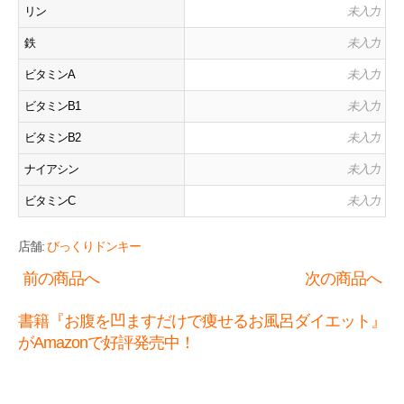
リン
未入力
鉄
未入力
ビタミンA
未入力
ビタミンB1
未入力
ビタミンB2
未入力
ナイアシン
未入力
ビタミンC
未入力
店舗:
びっくりドンキー
前の商品へ
次の商品へ
書籍『お腹を凹ますだけで痩せるお風呂ダイエット』
がAmazonで好評発売中！