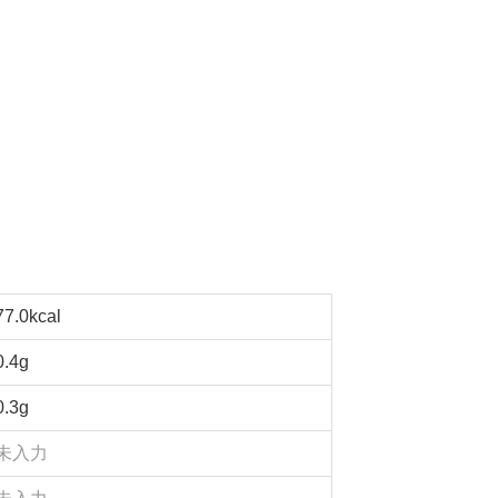
77.0kcal
0.4g
0.3g
未入力