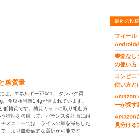
最近の投
フィール
Andro
審査なし
の使い方
コンビニ
と糖質量
使い方と
には、エネルギー77kcal、タンパク質
Amaz
8.1g、食塩相当量1.4gが含まれています。
ーが探す
1gと低糖質です。糖質カットに取り組む方
いう特性を考慮して、バランス食計画に組
Amaz
イチメニューでは、ライスの量を減らした
見分ける
とで、より血糖値的な選択が可能です。