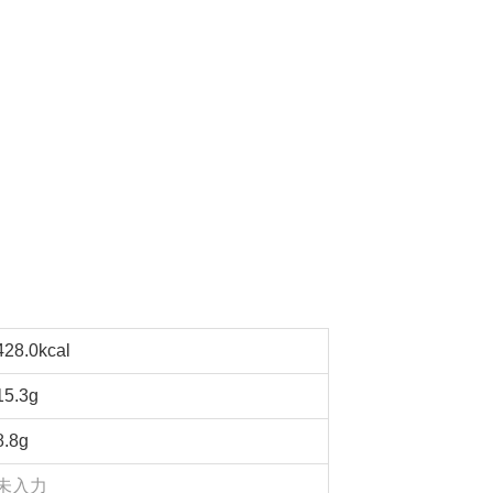
428.0kcal
15.3g
8.8g
未入力