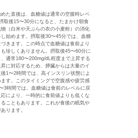
始めた直後は、血糖値は通常の空腹時レベ
す。摂取後15〜30分になると、たまかけ朝食
化物（白米や天ぷらの衣の小麦粉）の消化
し始めます。摂取後30〜45分では、血糖
近づきます。この時点で血糖値は食前より
ことも珍しくありません。摂取後45〜60分に
通常180〜200mg/dL程度まで上昇する
上昇に対応するため、膵臓からは大量のイ
後1〜2時間では、高インスリン状態によ
めます。このタイミングで空腹感や疲労感
〜3時間では、血糖値は食前のレベルに戻
反応により、一時的に食前値よりも低くな
じることもあります。これが食後の眠気や
があります。