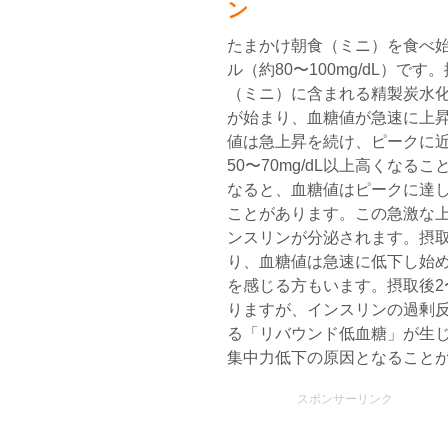
ン
たまかけ朝食（ミニ）を食べ
ル（約80〜100mg/dL）で
（ミニ）に含まれる精製炭水
が始まり、血糖値が急速に上昇
値は急上昇を続け、ピークに
50〜70mg/dL以上高くなる
なると、血糖値はピークに達し、
ことがあります。この急激な
ンスリンが分泌されます。摂取
り、血糖値は急速に低下し始
を感じる方もいます。摂取後2
りますが、インスリンの過剰
る「リバウンド低血糖」が生
集中力低下の原因となること
スポンサーリンク