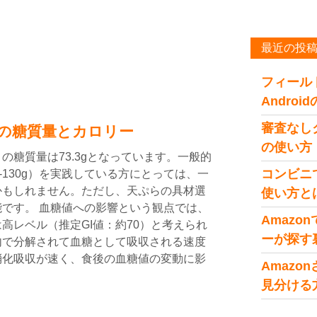
最近の投
フィール
Andro
審査なし
の糖質量とカロリー
の使い方
の糖質量は73.3gとなっています。一般的
コンビニ
-130g）を実践している方にとっては、一
かもしれません。ただし、天ぷらの具材選
使い方と
です。 血糖値への影響という観点では、
Amaz
高レベル（推定GI値：約70）と考えられ
ーが探す
内で分解されて血糖として吸収される速度
消化吸収が速く、食後の血糖値の変動に影
Amaz
見分ける