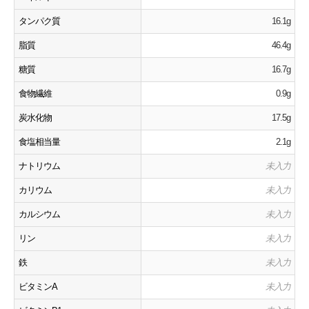
タンパク質
16.1g
脂質
46.4g
糖質
16.7g
食物繊維
0.9g
炭水化物
17.5g
食塩相当量
2.1g
ナトリウム
未入力
カリウム
未入力
カルシウム
未入力
リン
未入力
鉄
未入力
ビタミンA
未入力