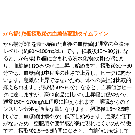
から揚げ5個摂取後の血糖値変動タイムライン
から揚げ5個を食べ始めた直後の血糖値は通常の空腹時
レベル（約80〜100mg/dL）です。摂取後15〜30分にな
ると、から揚げ5個に含まれる炭水化物の消化が始ま
り、血糖値はゆるやかに上昇し始めます。摂取後30〜60
分では、血糖値は中程度の速さで上昇し、ピークに向か
います。急激な上昇ではないため、体への負担は比較的
抑えられます。摂取後60〜90分になると、血糖値はピー
クに達しますが、高GI食品に比べて上昇幅は穏やかで、
通常150〜170mg/dL程度に抑えられます。膵臓からのイ
ンスリン分泌も適度な量になります。摂取後1.5〜2.5時
間では、血糖値は緩やかに低下し始めます。急激な低下
がないため、空腹感や疲労感が急に現れにくいのが特徴
です。摂取後2.5〜3.5時間になると、血糖値は安定して