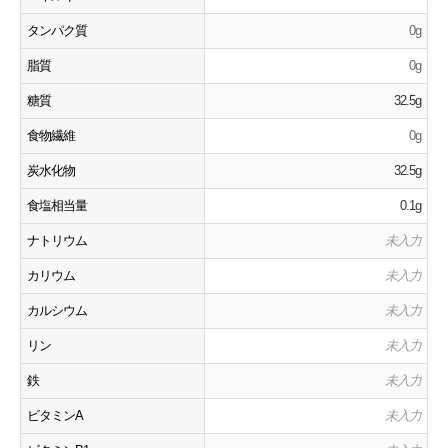
タンパク質
0g
脂質
0g
糖質
32.5g
食物繊維
0g
炭水化物
32.5g
食塩相当量
0.1g
ナトリウム
未入力
カリウム
未入力
カルシウム
未入力
リン
未入力
鉄
未入力
ビタミンA
未入力