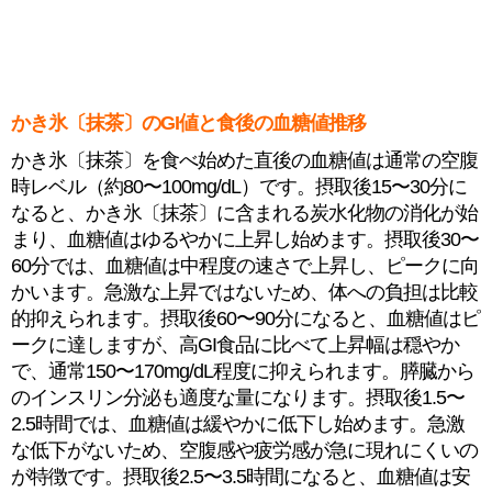
かき氷〔抹茶〕のGI値と食後の血糖値推移
かき氷〔抹茶〕を食べ始めた直後の血糖値は通常の空腹
時レベル（約80〜100mg/dL）です。摂取後15〜30分に
なると、かき氷〔抹茶〕に含まれる炭水化物の消化が始
まり、血糖値はゆるやかに上昇し始めます。摂取後30〜
60分では、血糖値は中程度の速さで上昇し、ピークに向
かいます。急激な上昇ではないため、体への負担は比較
的抑えられます。摂取後60〜90分になると、血糖値はピ
ークに達しますが、高GI食品に比べて上昇幅は穏やか
で、通常150〜170mg/dL程度に抑えられます。膵臓から
のインスリン分泌も適度な量になります。摂取後1.5〜
2.5時間では、血糖値は緩やかに低下し始めます。急激
な低下がないため、空腹感や疲労感が急に現れにくいの
が特徴です。摂取後2.5〜3.5時間になると、血糖値は安