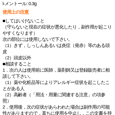
l-メントール: 0.3g
使用上の注意
■してはいけないこと
（守らないと現在の症状が悪化したり，副作用が起こり
やすくなります）
次の部位には使用しないで下さい。
（1）きず，しっしんあるいは炎症（発赤）等のある頭
皮
（2）頭皮以外
■相談すること
1．次の人は使用前に医師，薬剤師又は登録販売者に相
談して下さい。
（1）薬や化粧品等によりアレルギー症状を起こしたこ
とがある人
（2）高齢者（「用法・用量に関連する注意」の項参
照）
2．使用後，次の症状があらわれた場合は副作用の可能
性がありますので，直ちに使用を中止し，この文書を持