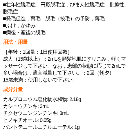
■壮年性脱毛症，円形脱毛症，びまん性脱毛症，粃糠性
脱毛症
■発毛促進，育毛，脱毛（抜毛）の予防，薄毛
■ふけ，かゆみ
■病後・産後の脱毛
用法・用量
［年齢：1回量：1日使用回数］
成人（15歳以上）：2mLを頭髪地肌にすりこみ，軽くマ
ッサージして下さい。なお，患部の状態に応じて2mLで
多い場合は，適宜減量して下さい。：2回（朝夕）
15歳未満：使用しないで下さい。
成分分量
カルプロニウム塩化物水和物: 2.18g
カシュウチンキ: 3mL
チクセツニンジンチンキ: 3mL
ヒノキチオール: 0.05g
パントテニールエチルエーテル: 1g