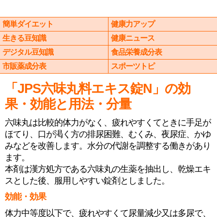
簡単ダイエット
健康力アップ
生きる豆知識
健康ニュース
デジタル豆知識
食品栄養成分表
市販薬成分表
スポーツトピ
「JPS六味丸料エキス錠N」の効
果・効能と用法・分量
六味丸は比較的体力がなく、疲れやすくてときに手足が
ほてり、口が渇く方の排尿困難、むくみ、夜尿症、かゆ
みなどを改善します。水分の代謝を調整する働きがあり
ます。
本剤は漢方処方である六味丸の生薬を抽出し、乾燥エキ
スとした後、服用しやすい錠剤としました。
効能・効果
体力中等度以下で、疲れやすくて尿量減少又は多尿で、