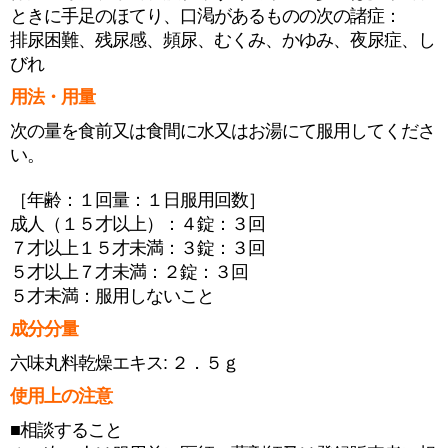
ときに手足のほてり、口渇があるものの次の諸症：
排尿困難、残尿感、頻尿、むくみ、かゆみ、夜尿症、し
びれ
用法・用量
次の量を食前又は食間に水又はお湯にて服用してくださ
い。
［年齢：１回量：１日服用回数］
成人（１５才以上）：４錠：３回
７才以上１５才未満：３錠：３回
５才以上７才未満：２錠：３回
５才未満：服用しないこと
成分分量
六味丸料乾燥エキス: ２．５ｇ
使用上の注意
■相談すること