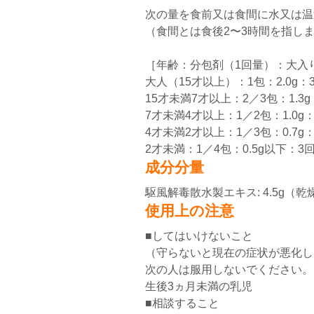
次の量を食前又は食間に水又は温
（食間とは食後2〜3時間を指し
［年齢：分包剤（1回量）：大入
大人（15才以上）：1包：2.0g：
15才未満7才以上：2／3包：1.3g
7才未満4才以上：1／2包：1.0g
4才未満2才以上：1／3包：0.7g
2才未満：1／4包：0.5g以下：3
成分分量
駆風解毒散水製エキス: 4.5g（乾
使用上の注意
■してはいけないこと
（守らないと現在の症状が悪化し
次の人は服用しないでください。
生後3ヵ月未満の乳児
■相談すること