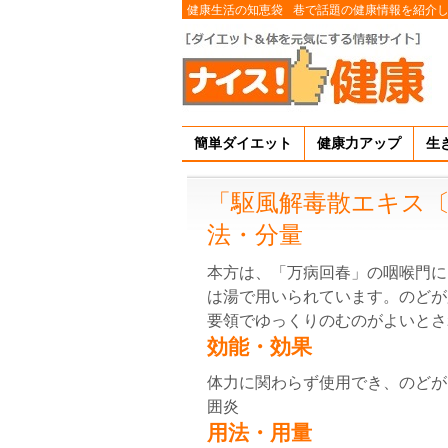
健康生活の知恵袋
巷で話題の健康情報を紹介
簡単ダイエット
健康力アップ
生
「駆風解毒散エキス〔
法・分量
本方は、「万病回春」の咽喉門に
は湯で用いられています。のどが
要領でゆっくりのむのがよいとさ
効能・効果
体力に関わらず使用でき、のどが
囲炎
用法・用量