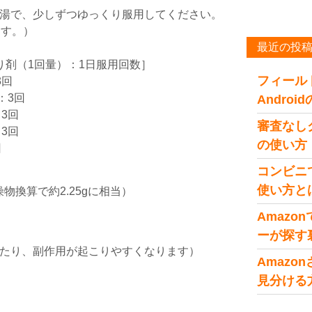
湯で、少しずつゆっくり服用してください。
ます。）
最近の投
り剤（1回量）：1日服用回数］
フィール
3回
：3回
Andro
：3回
審査なし
：3回
の使い方
回
コンビニ
使い方と
燥物換算で約2.25gに相当）
Amaz
ーが探す
たり、副作用が起こりやすくなります）
Amaz
見分ける