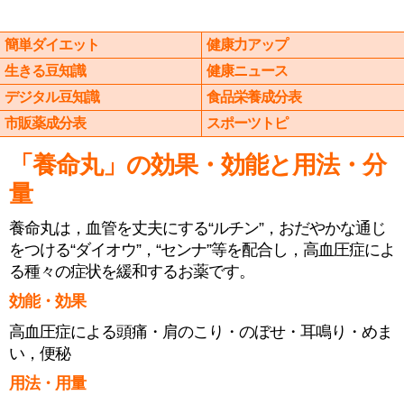
簡単ダイエット
健康力アップ
生きる豆知識
健康ニュース
デジタル豆知識
食品栄養成分表
市販薬成分表
スポーツトピ
「養命丸」の効果・効能と用法・分
量
養命丸は，血管を丈夫にする“ルチン”，おだやかな通じ
をつける“ダイオウ”，“センナ”等を配合し，高血圧症によ
る種々の症状を緩和するお薬です。
効能・効果
高血圧症による頭痛・肩のこり・のぼせ・耳鳴り・めま
い，便秘
用法・用量