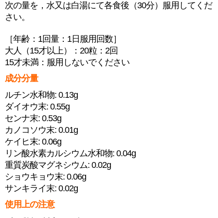
次の量を，水又は白湯にて各食後（30分）服用してくだ
さい。
［年齢：1回量：1日服用回数］
大人（15才以上）：20粒：2回
15才未満：服用しないでください
成分分量
ルチン水和物: 0.13g
ダイオウ末: 0.55g
センナ末: 0.53g
カノコソウ末: 0.01g
ケイヒ末: 0.06g
リン酸水素カルシウム水和物: 0.04g
重質炭酸マグネシウム: 0.02g
ショウキョウ末: 0.06g
サンキライ末: 0.02g
使用上の注意