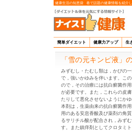
健康生活の知恵袋
巷で話題の健康情報を紹介
簡単ダイエット
健康力アップ
生
「雪の元キンピ液」
みずむし・たむし類は，かびの一
で，強いかゆみを伴います。この
ので，その治療には抗白癬菌作用
が必要です。また，これらの皮膚
たりして悪化させないようにかゆ
本剤は，生薬由来の抗白癬菌作用
用のある安息香酸及び薬剤の角質
るサリチル酸が配合され，みずむ
す。また鎮痒剤としてクロタミト