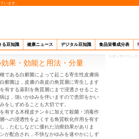
しています。
きる豆知識
健康ニュース
デジタル豆知識
食品栄養成分表
スポンサーリンク
の効果・効能と用法・分量
種である白癬菌によって起こる寄生性皮膚病
白癬菌は，皮膚の表皮の角質層に寄生します
を有する薬剤を角質層にまで浸透させること
病は，強いかゆみを伴いますので患部をかい
みをしずめることも大切です。
を有する木槿皮チンキに加えて殺菌・消毒作
層への浸透性をよくする角質軟化作用を有す
し，たむしなどに優れた治療効果がありま
ンが配合され，不快なかゆみを速やかにしず