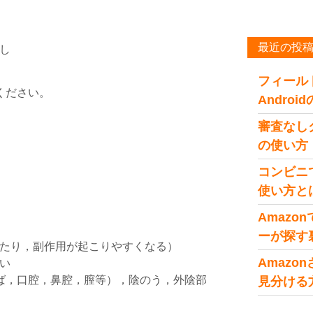
最近の投
し
フィール
ください。
Andro
審査なし
の使い方
コンビニ
使い方と
Amaz
ーが探す
たり，副作用が起こりやすくなる）
Amaz
い
ば，口腔，鼻腔，膣等），陰のう，外陰部
見分ける