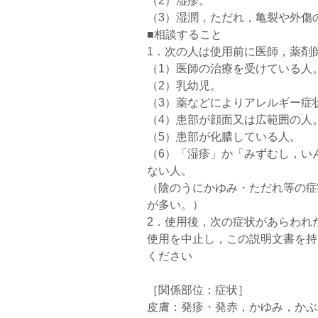
（2）湿疹。
（3）湿潤，ただれ，亀裂や外傷
■相談すること
1．次の人は使用前に医師，薬剤
（1）医師の治療を受けている人
（2）乳幼児。
（3）薬などによりアレルギー症
（4）患部が顔面又は広範囲の人
（5）患部が化膿している人。
（6）「湿疹」か「みずむし，い
ない人。
（陰のうにかゆみ・ただれ等の症
が多い。）
2．使用後，次の症状があらわれ
使用を中止し，この説明文書を持
ください
［関係部位：症状］
皮膚：発疹・発赤，かゆみ，かぶ