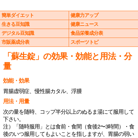
簡単ダイエット
健康力アップ
生きる豆知識
健康ニュース
デジタル豆知識
食品栄養成分表
市販薬成分表
スポーツトピ
「蘇生錠」の効果・効能と用法・分
量
効能・効果
胃腸虚弱症、慢性腸カタル、浮腫
用法・用量
次の量を随時、コップ半分以上のぬるま湯にて服用して
下さい。
注）「随時服用」とは食前・食間（食後2〜3時間）・食
後のいつ服用してもよいことを指しますが、胃腸の弱い