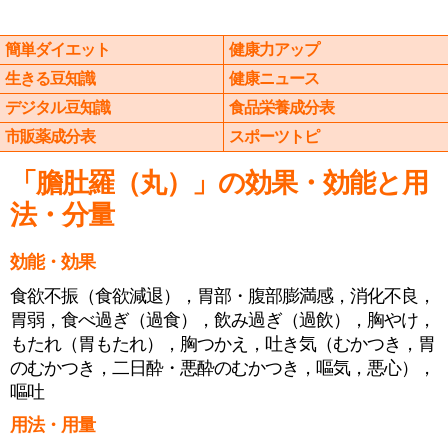
簡単ダイエット
健康力アップ
生きる豆知識
健康ニュース
デジタル豆知識
食品栄養成分表
市販薬成分表
スポーツトピ
「膽肚羅（丸）」の効果・効能と用
法・分量
効能・効果
食欲不振（食欲減退），胃部・腹部膨満感，消化不良，
胃弱，食べ過ぎ（過食），飲み過ぎ（過飲），胸やけ，
もたれ（胃もたれ），胸つかえ，吐き気（むかつき，胃
のむかつき，二日酔・悪酔のむかつき，嘔気，悪心），
嘔吐
用法・用量